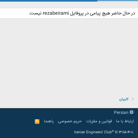
در حال حاضر هیچ پیامی در پروفایل rezabeirami نیست.
کاربران
Persian
ارتباط با ما
قوانین و مقرّرات
حریم خصوصی
راهنما
R
S
S
®
Iranian Engineers' Club
© 1385-1401.