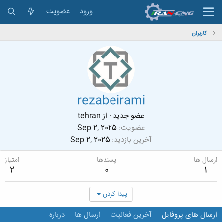
ورود
عضویت
کاربران
rezabeirami
عضو جدید
·
از
tehran
عضویت
Sep 2, 2025
آخرین بازدید
Sep 2, 2025
ارسال ها
پسندها
امتیاز
2
0
1
پیدا کردن
ارسال های پروفایل
آخرین فعالیت
ارسال ها
درباره