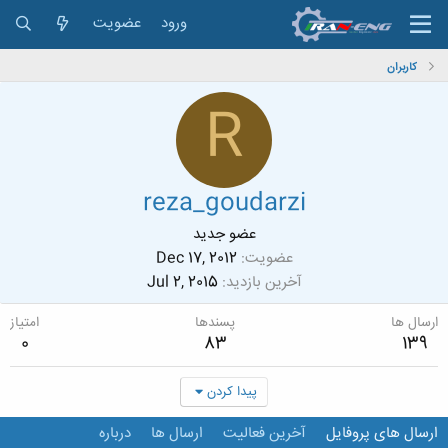
ورود
عضویت
کاربران
R
reza_goudarzi
عضو جدید
عضویت
Dec 17, 2012
آخرین بازدید
Jul 2, 2015
ارسال ها
پسندها
امتیاز
0
83
139
پیدا کردن
ارسال های پروفایل
آخرین فعالیت
ارسال ها
درباره