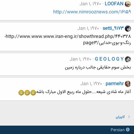
Jan 1, 1970
LOOFAN
http://www.nimrooznews.com/16159
Jan 1, 1970
setti_9173
http://www.www.www.iran-eng.ir/showthread.php/440328-
رنگ-و-بوی-خدایی/page3
Jan 1, 1970
G E O L O G Y
بخش سوم حقایقی جالب درباره زمین
Jan 1, 1970
parmehr
آغاز ماه شادی شیعه....حلول ماه ربیع الاول مبارک باشه
کاربران
Persian