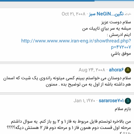
نگين...NeGiN سبز
Oct 21, 2008
سلام دوست عزيز
ميشه يه سر بياي تاپيك من
اينم ادرسش :
http://www.www.www.iran-eng.ir/showthread.php?
p=472007
موفق باشي
Aug 24, 2008
ahora6
A
سلام دوستان می خواستم ببینم کسی میتونه راندوی یک شیت که اسمان
هم داشته باشه از اول به من توضیح بده . ممنون
Jan 1, 1970
sararose701
S
بازم سلام
من بالاخره تونستم فایل مربوط به فاز 1 و 2 رو باز کنم. یه سوال داشتم
مرحله اول قسمت دوم همون فاز 1 و مرحله دوم فاز 2 هستش دیگه؟؟؟؟