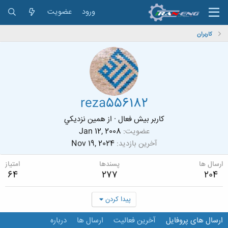
ورود
عضویت
کاربران
reza556182
کاربر بیش فعال
·
از
همين نزديكي
عضویت
Jan 12, 2008
آخرین بازدید
Nov 19, 2024
ارسال ها
پسندها
امتیاز
64
277
204
پیدا کردن
ارسال های پروفایل
آخرین فعالیت
ارسال ها
درباره