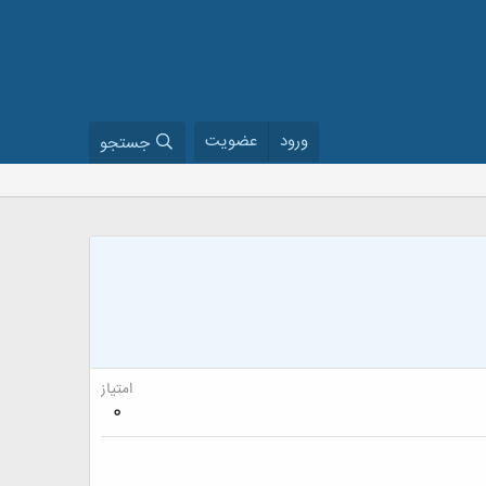
ورود
عضویت
جستجو
امتیاز
0