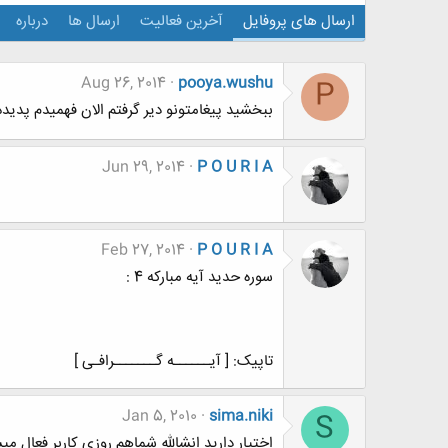
ارسال های پروفایل
آخرین فعالیت
ارسال ها
درباره
Aug 26, 2014
pooya.wushu
P
ببخشید پیغامتونو دیر گرفتم الان فهمیدم پدیده 
Jun 29, 2014
P O U R I A
Feb 27, 2014
P O U R I A
سوره حدید آیه مبارکه 4 :
تاپیک: [ آیــــــه گـــــــرافـی ]
Jan 5, 2010
sima.niki
S
اختیار دارید انشالله شماهم روزی کاربر فعال می