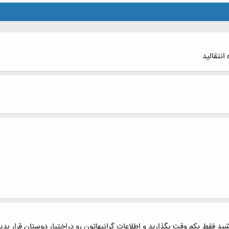
انتقالید
شید فقط یکم وقت بگذارید و اطلاعات گرانبهاتون رو دراختیار دوستان قرار بدی