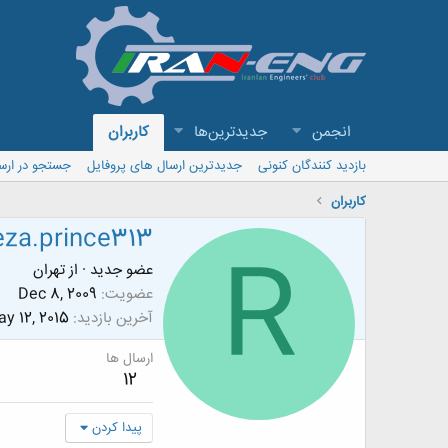
انجمن
جدیدترین‌ها
کاربران
بازدید کنندگان کنونی
جدیدترین ارسال های پروفایل
جستجو در ارس
کاربران
eza.prince313
R
عضو جدید
·
از
تهران
عضویت
Dec 8, 2009
آخرین بازدید
y 12, 2015
ارسال ها
12
پیدا کردن