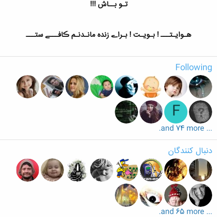
تـو بــاش !!!
هـوایـتـــ ! بـویـت ! بـراے زنده مانـدنـم ڪافـــے ستـــ
Following
F
... and 74 more.
دنبال کنندگان
... and 65 more.