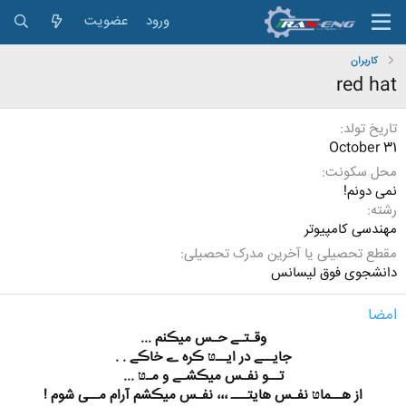
ورود
عضویت
کاربران
red hat
تاریخ تولد
October 31
محل سکونت
نمی دونم!
رشته
مهندسی کامپیوتر
مقطع تحصیلی یا آخرین مدرک تحصیلی
دانشجوی فوق لیسانس
امضا
وقـتـے حـس میڪنم ...
جایــے در ایــטּ ڪره ے خاڪے . .
تــو نفـس میڪشـے و مـטּ ...
از هــماטּ نفـس هایتـــ ،،، نفـس میڪشم آرام مــی شوم !