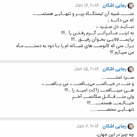
رجایی اشکان
Jan 16, 2016
منـــــ شبیه آن ایستگــآه پیــر و تنهــآیـے هستمـــ ،،
که می دآنــد ;
نبــآیـد دل سِـپُـرد ،،
به اینـــ عــآبـرآنـــِ گــرم رفـتـن رآ ..!!!
برایمـــ لالایـی بخـوآن رفیــق ..!!!
بـرآۍ منی که کآبوســـ های شبــآنه ام را بـآ دود به دستـــــِ مـآه
می سپـآرم !!!
رجایی اشکان
Jan 15, 2016
ســرد استـــــ ...
و منـــ در خیــآلمـــ مےبــآفمـــ ،، می بــآفمـــ ،،
هــی میبـــآفمـــ ژآکت امیــد را ..!!!
ولی منـــ قــآتـلِ سکآنســـِ آخــرِ
خیــآلـمـــ هستمـــ ...!!!
تنهــآیـے محضـــــ .....
رجایی اشکان
Jan 6, 2016
چه چیز در این جهان،