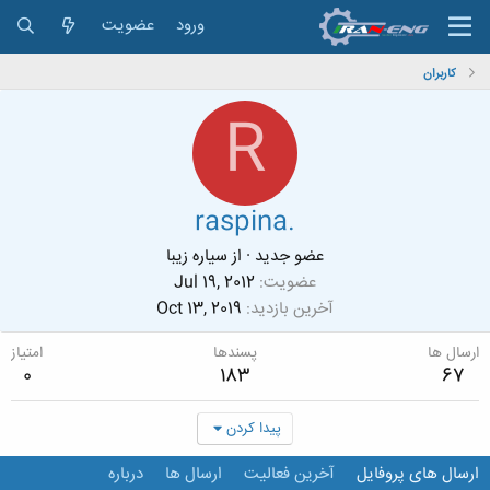
ورود
عضویت
کاربران
R
raspina.
عضو جدید
·
از
سیاره زیبا
عضویت
Jul 19, 2012
آخرین بازدید
Oct 13, 2019
ارسال ها
پسندها
امتیاز
0
183
67
پیدا کردن
ارسال های پروفایل
آخرین فعالیت
ارسال ها
درباره