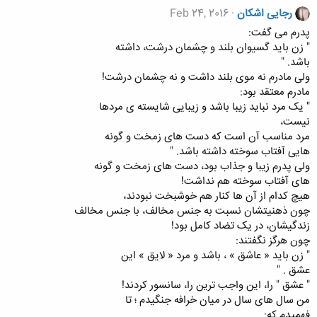
رجایی اشکان
Feb 24, 2016
ﭘﺪﺭﻡ ﻣﯽ ﮔﻔﺖ:
" ﺯﻥ ﺑﺎﯾﺪ ﮔﺴﯿﻮﺍﻥ ﺑﻠﻨﺪ ﻭ ﭼﺸﻤﺎﻥ ﺩﺭﺷﺖ، ﺩﺍﺷﺘﻪ
ﺑﺎﺷﺪ. "
ﻭﻟﯽ ﻣﺎﺩﺭﻡ ﻧﻪ ﻣﻮﯼ ﺑﻠﻨﺪ ﺩﺍﺷﺖ ﻭ ﻧﻪ ﭼﺸﻤﺎﻥ ﺩﺭﺷﺖ!
ﻣﺎﺩﺭﻡ ﻣﻌﺘﻘﺪ ﺑﻮﺩ:
" ﯾﮏ ﻣﺮﺩ ﻧﺒﺎﯾﺪ ﺯﯾﺒﺎ ﺑﺎﺷﺪ ﻭ ﺯﯾﺒﺎﯾﯽ ﺷﺎﯾﺴﺘﻪ ﯼ ﻣﺮﺩﻫﺎ
ﻧﯿﺴﺖ،
ﻣﺮﺩ ﻣﻨﺎﺳﺐ ﺁﻥ ﺍﺳﺖ ﮐﻪ ﺩﺳﺖ ﻫﺎﯼ ﺯﻣﺨﺖ ﻭ ﮔﻮﻧﻪ
ﻫﺎﯾﯽ ﺁﻓﺘﺎﺏ ﺳﻮﺧﺘﻪ ﺩﺍﺷﺘﻪ ﺑﺎﺷﺪ. "
ﻭﻟﯽ ﭘﺪﺭﻡ ﺯﯾﺒﺎ ﻭ ﺟﺬﺍﺏ ﺑﻮﺩ، ﺩﺳﺖ ﻫﺎﯼ ﺯﻣﺨﺖ ﻭ ﮔﻮﻧﻪ
ﻫﺎﯼ ﺁﻓﺘﺎﺏ ﺳﻮﺧﺘﻪ ﻫﻢ ﻧﺪﺍﺷﺖ!
ﻫﯿﭻ ﮐﺪﺍﻡ ﺍﺯ ﺁﻥ ﻫﺎ ﮐﻨﺎﺭ ﻫﻢ ﺧﻮﺷﺒﺨﺖ ﻧﺒﻮﺩﻧﺪ،
ﭼﻮﻥ ﺫﻫﻨﯿﺘﺸﺎﻥ ﻧﺴﺒﺖ ﺑﻪ ﺟﻨﺲ ﻣﺨﺎﻟﻒ، ﺑﺎ ﺟﻨﺲ ﻣﺨﺎﻟﻒ
ﺯﻧﺪﮔﯿﺸﺎﻥ، ﺩﺭ ﯾﮏ ﺗﻀﺎﺩ ﮐﺎﻣﻞ ﺑﻮﺩ!
ﭼﻮﻥ ﻫﺮﮔﺰ ﻧﮕﻔﺘﻨﺪ:
" ﺯﻥ ﺑﺎﯾﺪ ‏« ﻋﺎﺷﻖ ‏» ، ﺑﺎﺷﺪ ﻭ ﻣﺮﺩ ‏« ﻻﯾﻖ ‏» ﺍﯾﻦ
ﻋﺸﻖ . "
" ﻋﺸﻖ " ﺭﺍ، ﺍﯾﻦ ﻭﺍﺟﺐ ﺗﺮﯾﻦ ﺭﺍ، ﺳﺎﻧﺴﻮﺭ ﮐﺮﺩﻧﺪ!
ﻣﻦ ﺳﺎﻝ ﻫﺎﯼ ﺳﺎﻝ ﺩﺭ ﻣﯿﺎﻥ ﺧﺮﺍﻓﻪ ﺟﻨﮕﯿﺪﻡ ؛ ﺗﺎ
ﻓﻬﻤﯿﺪﻡ ﮐﻪ: