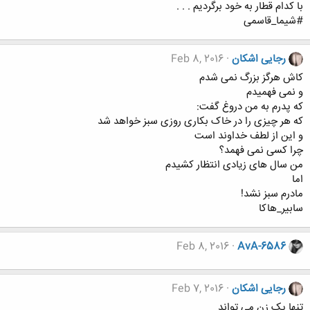
با کدام قطار به خود برگردیم . . .
#شیما_قاسمی
رجایی اشکان
Feb 8, 2016
کاش هرگز بزرگ نمی شدم
و نمی فهمیدم
که پدرم به من دروغ گفت:
که هر چیزی را در خاک بکاری روزی سبز خواهد شد
و این از لطف خداوند است
چرا کسی نمی فهمد؟
من سال های زیادی انتظار کشیدم
اما
مادرم سبز نشد!
سابیر_هاکا
Feb 8, 2016
AvA-6586
رجایی اشکان
Feb 7, 2016
تنها يک زن می تواند