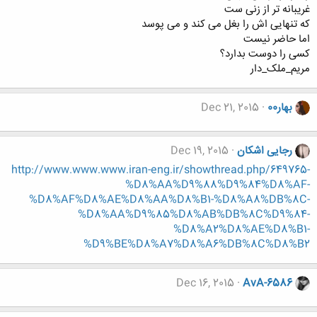
غریبانه تر از زنی ست
که تنهایی اش را بغل می کند و می پوسد
اما حاضر نیست
کسی را دوست بدارد؟
مریم_ملک_دار
بهار00
Dec 21, 2015
رجایی اشکان
Dec 19, 2015
http://www.www.www.iran-eng.ir/showthread.php/649765-
%D8%AA%D9%88%D9%84%D8%AF-
%D8%AF%D8%AE%D8%AA%D8%B1-%D8%A8%DB%8C-
%D8%AA%D9%85%D8%AB%DB%8C%D9%84-
%D8%A2%D8%AE%D8%B1-
%D9%BE%D8%A7%D8%A6%DB%8C%D8%B2
Dec 16, 2015
AvA-6586