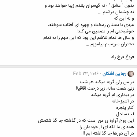
ﺑﺪﻭﻥ " ﻋﺸﻖ " ؛ ﻧﻪ ﮔﯿﺴﻮﺍﻥ ﺑﻠﻨﺪﻡ ﺯﯾﺒﺎ ﺧﻮﺍﻫﺪ ﺑﻮﺩ ﻭ
ﻧﻪ ﭼﺸﻤﺎﻥ ﺩﺭﺷﺘﻢ ...
ﻭ ﻧﻪ ﺍﯾﻦ ﮐﻪ
ﻣﺮﺩﯼ ﺑﺎ ﺩﺳﺘﺎﻥ ﺯﻣﺨﺖ ﻭ ﭼﻬﺮﻩ ﺍﯼ ﺁﻓﺘﺎﺏ ﺳﻮﺧﺘﻪ،
ﺧﻮﺷﺒﺨﺘﯽ ﺍﻡ ﺭﺍ ﺗﻀﻤﯿﻦ ﻣﯽ ﮐﻨﺪ!
ﻭ ﺳﺎﻝ ﻫﺎ ﺗﻤﺎﻡ ﺗﻼﺷﻢ ﺍﯾﻦ ﺑﻮﺩ ﮐﻪ ﺍﯾﻦ ﻣﻬﻢ ﺭﺍ ﺑﻪ ﺗﻤﺎﻡ
ﺩﺧﺘﺮﺍﻥ ﺳﺮﺯﻣﯿﻨﻢ ﺑﯿﺎﻣﻮﺯﻡ ...
ﻓﺮﻭﻍ ﻓﺮﺥ ﺯﺍﺩ
رجایی اشکان
Feb 23, 2016
در من زنی گریه میکند هر شب
زنی هفت ساله، زیر درخت اقاقیا!
در بیداری ام گریه میکند
در آشپز خانه
کنار پنجره
لب ساحل
این روح آواره ی من است که در گذشته جا گذاشتمش
همه ی ما تکه ای از خودمان را
در آن دورها جا گذاشته ایم !!!