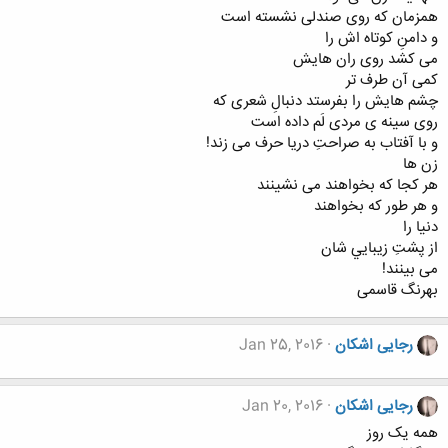
همزمان كه روی صندلی نشسته است
و دامنِ كوتاه اش را
می كشد روی ران هايش
كمی آن طرف تر
چشم هايش را بفرستد دنبالِ شعری كه
روی سينه ی مردی لَم داده است
و با آفتاب به صراحتِ دريا حرف می زند!
زن ها
هر كجا كه بخواهند می نشينند
و هر طور كه بخواهند
دنيا را
از پشتِ زيبايي شان
می بينند!
بهرنگ قاسمی
رجایی اشکان
Jan 25, 2016
رجایی اشکان
Jan 20, 2016
همه یک روز