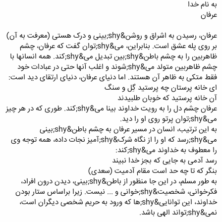
به نام خدا
عرفان
عرفان، رسیدن به اشراق و روشن&shy;بینی و درک هستی (معرفت به آن)
بر روی پله عشق است. بنابراین، می&shy;توان گفت که عرفان، چشم
ظاهربین را به چشم باطن&shy;بین تبدیل می&shy;کند. همه انسانها با
چشم ظاهربین متولد می&shy;شوند و اغلب آنها حتی در عبادات خود
فقط متکی به ظاهر آن هستند. اما دنیای عرفان، دنیای ارتقای دید است:
ای خانه پرستان چه پرستید گِل و سنگ
آن خانه پرستید که خوبان طلبیدند
عرفان چشم دل را به رویت خداوند بینا می&shy;کند. طوری که در هر چیز
می&shy;توان پرتو روی او را دید.
به این ترتیب، انسان در مسیر عرفان به چشم باطن&shy;بینی
می&shy;رسد که او را از نگاه شرک&shy;آمیز نجات داده، همه توجه وی
را معطوف به خداوند می&shy;کند:
رسد آدمی به جایی که بجز خدا نبیند
بنگر که تا چه حد است مقام آدمیت (سعدی)
به طور مسلم، در این جا منظور از باطن&shy;بینی، دیدن درون افراد،
فکرخوانی، شخصیت&shy;خوانی و ... نیست. زیرا براساس ستار بودن
خداوند، این توانایی&shy;ها که ورود به حریم شخصی دیگران است،
نمی&shy;تواند الهی باشد.