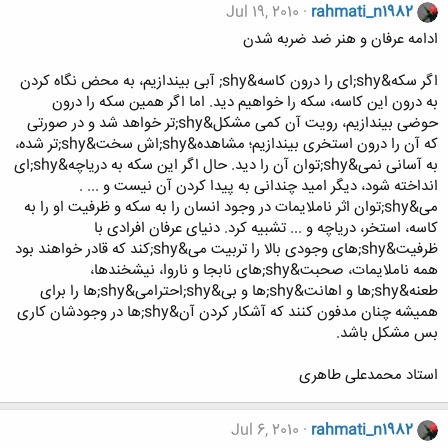
Jul 19, 2010
rahmati_n1982
ادامه عرفان و هنر ضد ضربه شدن
اگر سکه&shy;ای را درون کاسه&shy; آبی بیندازیم، به محض نگاه کردن
به درون این کاسه، سکه را خواهیم دید. اما اگر همین سکه را درون
حوضی بیندازیم، رویت آن کمی مشکل&shy;تر خواهد شد و در صورتی
که آن را درون استخری بیندازیم؛ مشاهده&shy;اش سخت&shy;تر شده،
به آسانی نمی&shy;توان آن را دید. حال اگر این سکه به دریاچه&shy;ای
انداخته شود، دیگر امید چندانی به پیدا کردن آن نیست و ... .
می&shy;توان اثر ناملایمات در وجود انسان را به سکه و ظرفیت او را به
کاسه، استخر، دریاچه و ... تشبیه کرد. دنیای عرفان افرادی با
ظرفیت&shy;های وجودی بالا را تربیت می&shy;کند که قادر خواهند بود
همه ناملایمات، صحبت&shy;های نابجا و ناروا، نیشخندها،
طعنه&shy;ها و اهانت&shy;ها و بی&shy;احترامی&shy;ها را برای
همیشه چنان مدفون کنند که آشکار کردن آن&shy;ها در وجودشان کاری
بس مشکل باشد.
استاد محمدعلی طاهری
Jul 6, 2010
rahmati_n1982