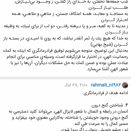
شب جمعه‌ها نخفتن، به خــداي راز گفتـن، ز وجـــود بي‌نـيـازش،
طلــــب نيـاز كـــردن
به مساجـد و معابـد، همـه اعتكاف جستن، ز مناهي و ملاهـي، هـمه
احـتراز كـــردن
ز مدينه تا به كعبه، سـر و پا بـرهنه رفتــن، دو لب از براي لبيك، به وظيفه
بـاز كــــردن
به خدا كه هيچ يك را، ثمر آنقدر نباشد، كه به روي نا اميـدي، در بستـه باز
كـــردن (شيخ بهايي)
به‌دنبال اين توضيح، متوجه مي‌شويم توفيق فرادرمانگري كه اينك به كمك
رحمانيت الهي، در اختيار ما قرارگرفته است، وسيله‌ي مناسبي براي انجام
عبادت عملي بوده و ضمن كمك به حل مشكلات ديگران، آن‌ها را نيز با
شعور الهي آشنا مي‌سازد.
Jul 28, 2010
rahmati_n1982
ادامه هدف از فرادرمانگری
4. شناختن گنج درون
انسان در رابطه و اتصال با شعور لايزال الهي، مي‌تواند كليد دسترسي به
گنج دروني وجود خويشتن را شناخته، به‌كارايي معنوي خود بيفزايد و
مسير كمال را به سرعت طي كند.
تو ز چشم خويش پنهاني، اگر پيدا شوي