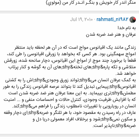
منگر اندر كار خويش و بنگـر انـدر كار من (مولوي)
Jul 19, 2010
rahmati_n1982
به نام خدا
عرفان و هنر ضد ضربه شدن
زندگی مانند یک اقیانوس مواج است که در آن هر لحظه باید منتظر
امواج سهمگینی بود. هر کسی که بخواهد با زورقی اقیانوسی را طی کند،
قطعاً با برخورد چند موج از امواج این اقیانوس، دچار سانحه شده، زورقش
متلاشی و تکه پاره&shy;های تخته&shy;های آن به گوشه و کنار پرتاب
خواهد شد.
به کمک عرفان انسان می&shy;تواند زورق وجودی&shy;اش را به کشتی
اقیانوس&shy;پیمایی تبدیل کند تا بتواند عرصه اقیانوس زندگی را به طور
مطمئن&shy;تری بپیماید. به این معنا عرفان هنر ضد ضربه شدن است
که با افزایش ظرفیت وجودی، کنترل حالات و احساسات منفی و ... امنیت
انسان در رویارویی با تغییرات نامطلوب زندگی را فراهم می&shy;کند.
عارف در راه رسیدن به مقصود خود، با هر تلنگر و ضربه&shy;ای دچار وقفه
و سکون نمی&shy;شود و برخلاف افراد معمولی دریا دل و
ضربه&shy;ناپذیر است.