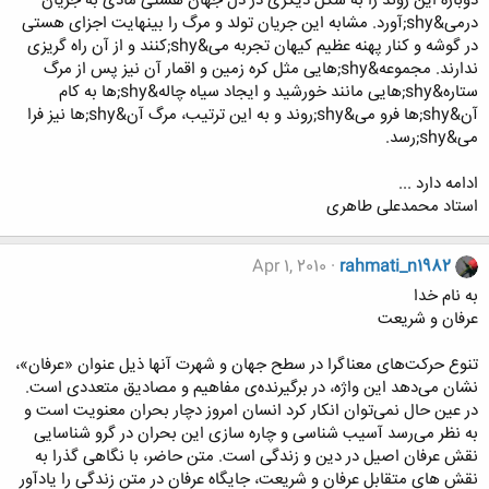
دوباره این روند را به شکل دیگری در دل جهان هستی مادی به جریان
درمی&shy;آورد. مشابه این جریان تولد و مرگ را بینهایت اجزای هستی
در گوشه و کنار پهنه عظیم کیهان تجربه می&shy;کنند و از آن راه گریزی
ندارند. مجموعه&shy;هایی مثل کره زمین و اقمار آن نیز پس از مرگ
ستاره&shy;هایی مانند خورشید و ایجاد سیاه چاله&shy;ها به کام
آن&shy;ها فرو می&shy;روند و به این ترتیب، مرگ آن&shy;ها نیز فرا
می&shy;رسد.
ادامه دارد ...
استاد محمدعلی طاهری
Apr 1, 2010
rahmati_n1982
به نام خدا
عرفان و شریعت
تنوع حرکت‌های معناگرا در سطح جهان و شهرت آنها ذیل عنوان «عرفان»،
نشان می‌دهد این واژه، در برگیرنده‌ی مفاهیم و مصادیق متعددی است.
در عین حال نمی‌توان انکار کرد انسان امروز دچار بحران معنویت است و
به نظر می‌رسد آسیب شناسی و چاره سازی این بحران در گرو شناسایی
نقش عرفان اصیل در دین و زندگی است. متن حاضر، با نگاهی گذرا به
نقش های متقابل عرفان و شریعت، جایگاه عرفان در متن زندگی را یادآور