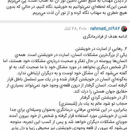
از ديدن مهتاب به منبع اصلي تأمين نور آن كه آفتاب است، پي مي‌بريم
ضمن اين‌كه لحظه‌اي نمي‌توانيم به خورشيد نگاه كنيم، در حالي كه بدون
هيچ ‌خطري به مهتاب نگاه كرده و از نور آن لذت مي‌بريم.
Jul 28, 2010
rahmati_n1982
ادامه هدف از فرادرمانگری
2. رهايي از اسارت در خويشتن
يكي از بزرگ‌ترين مشكلات انسان، اسارت در خويشتن است. همه‌ي
انسان‌ها پيوسته در حال تفكر و صحبت درباره‌ي مشكلات خود هستند، اما
اگر شخص ديگري بخواهد در مورد مشكل خود با ما صحبت كند، به او
گفته مي‌شود كه آن مشكل خود اوست و به ديگران ارتباطي ندارد.
به‌گونه‌اي انسان در خويشتن گرفتار شده و در يك سير تسلسل باطل قرار
گرفته است. انسان گرفتار از درون قلعه‌ي وجود خود نمي‌تواند بسياري از
حقايق جهان هستي را درك كند.
اگر در خويشتن گردي گرفتار
حجاب تو شود عالم به يك بار (شبستري)
بنابراين، در اين شاخه‌ي عرفاني، درمانگري به‌عنوان وسيله‌اي براي جدا
شدن از خويشتن مورد استفاده قرار گرفته و شخص از خود بيرون آمده،
جوياي مشكلات ديگران خواهد شد و پس از كسب اين تجربه، متوجه
مي‌شود كه بيرون از قلعه وجودي خويشتن نيز محيطي زيبا و دل پذير