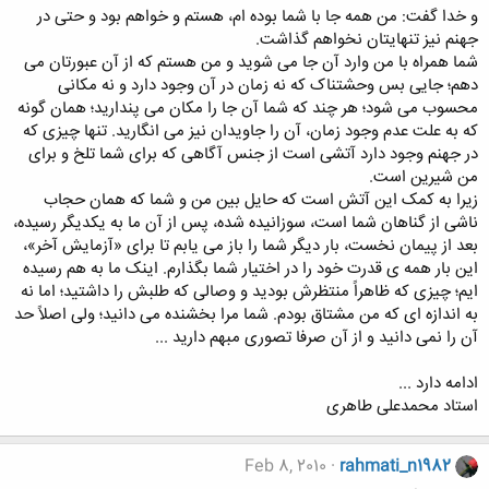
و خدا گفت: من همه جا با شما بوده ام، هستم و خواهم بود و حتی در
جهنم نیز تنهایتان نخواهم گذاشت.
شما همراه با من وارد آن جا می شوید و من هستم که از آن عبورتان می
دهم؛ جایی بس وحشتناک که نه زمان در آن وجود دارد و نه مکانی
محسوب می شود؛ هر چند که شما آن جا را مکان می پندارید؛ همان گونه
که به علت عدم وجود زمان، آن را جاویدان نیز می انگارید. تنها چیزی که
در جهنم وجود دارد آتشی است از جنس آگاهی که برای شما تلخ و برای
من شیرین است.
زیرا به کمک این آتش است که حایل بین من و شما که همان حجاب
ناشی از گناهان شما است، سوزانیده شده، پس از آن ما به یکدیگر رسیده،
بعد از پیمان نخست، بار دیگر شما را باز می یابم تا برای «آزمایش آخر»،
این بار همه ی قدرت خود را در اختیار شما بگذارم. اینک ما به هم رسیده
ایم؛ چیزی که ظاهراً منتظرش بودید و وصالی که طلبش را داشتید؛ اما نه
به اندازه ای که من مشتاق بودم. شما مرا بخشنده می دانید؛ ولی اصلاً حد
آن را نمی دانید و از آن صرفا تصوری مبهم دارید ...
ادامه دارد ...
استاد محمدعلی طاهری
Feb 8, 2010
rahmati_n1982