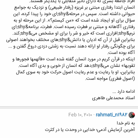
افراد جامعه بشری که دارای تاثیر متقابلی با یکدیگر هستند.
انسان ابتدا رفتاری مبتنی بر غریزه (رفتار طبیعی) و نزدیک به جوامع
حیوانی داشته است. سپس در مرحله&shy;ای خود را پیدا کرده، این
سؤال برای او ایجاد شده است که «من کیستم؟». از این مرحله او به
رفتاری آگاهانه و مبتنی بر فطرت رسیده است. فطرت، برنامه&shy;ای
نرم&shy;افزاری است که خیر و شر را برای او مشخص می&shy;کند.
بنابراین قبل از آن که ادیان یا دانش&shy;های مختلف بخواهند اصولی
برای چگونگی رفتار او ارائه دهند نسبت به زشتی دزدی دروغ گفتن و ...
آگاه بوده است.
اینکه در قرآن کریم در مورد انسان گفته شده است «فألهمها فجورها و
تقویها» نشان می&shy;دهد که انسان از خوبی و بدی آگاه است.
بنابراین، او با رعایت و عدم رعایت اصول حرکت خود به سوی کمال
(اصول فطری) مواجه است.
ادامه دارد ...
استاد محمدعلی طاهری
Feb 10, 2010
rahmati_n1982
به نام خدا
آخرین آزمایش آدمی؛ خدایی در وحدت یا در کثرت