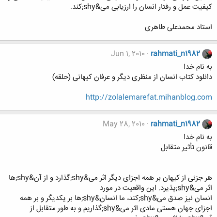
کیفیت عمل و رفتار انسان را ارزیابی می&shy;کند.
استاد محمدعلی طاهری
Jun 1, 2010
rahmati_n1982
به نام خدا
دانلود کتاب انسان از منظری دیگر و عرفان کیهانی (حلقه)
http://zolalemarefat.mihanblog.com
May 28, 2010
rahmati_n1982
به نام خدا
قانون تأثیر متقابل
هر جزئی از کیهان بر همه اجزای دیگر اثر می&shy;گذارد و از آن&shy;ها
اثر می&shy;پذیرد. این واقعیت در مورد
انسان نیز صدق می&shy;کند، ما انسان&shy;ها بر یکدیگر و بر همه
اجزای جهان هستی مادی اثر می&shy;گذاریم و به طور متقابل از