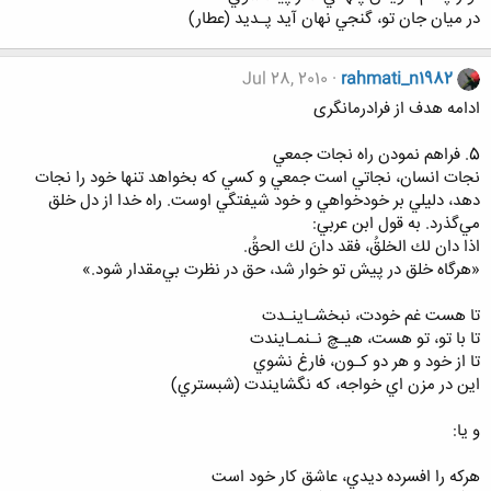
در ميان‌ جان تو، گنجي نهان آيد پـديد (عطار)
Jul 28, 2010
rahmati_n1982
ادامه هدف از فرادرمانگری
5. فراهم نمودن راه نجات جمعي
نجات انسان، نجاتي است جمعي و كسي كه بخواهد تنها خود را نجات
دهد، دليلي بر خودخواهي و خود شيفتگي اوست. راه خدا از دل خلق
مي‌گذرد. به قول ابن عربي:
اذا دان لك الخلقُ، فقد دانَ لك الحقُ.
«هرگاه خلق در پيش تو خوار شد، حق در نظرت بي‌مقدار شود.»
تا هست غم خودت، نبخشـاينـدت
تا با تو، تو هست، هيـچ نـنمـايندت
تا از خود و هر دو كـون، فارغ نشوي
اين در مزن ‌اي خواجه، كه نگشايندت (شبستري)
و يا:
هركه را افسرده ديدي، عاشق كار خود است