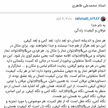
استاد محمدعلی طاهری
Jul 6, 2010
rahmati_n1982
به نام خدا
عرفان و کیفیت زندگی
هر عمل و اندیشه انسان دو بُعد دارد: بُعد کمی و بُعد کیفی.
این دو بُعد هرگز از هم جدا نیستند و جدا نخواهند بود. برای مثال در
اعمال عبادی می&shy;توان نماز را مثال زد. هر فردی می&shy;تواند نماز
بخواند و می&shy;تواند اقامه صلوه کند؛ یعنی مقیم کوی یار شود. این دو
از کیفیت کاملاً متفاوتی برخوردار است؛ در حالی که کمیت یکسانی دارد.
یعنی در هر دو، وضو گرفتن، رعایت احکام لباس و مکان و ... نمازگزار و
انجام ظواهر نماز رو به جهتی مشخص وجود دارد؛ اما بر هر یک، کیفیت
کاملاً متفاوتی حاکم است. بالا بردن کیفیت اعمال بر پله عشق بوده، از
دستاوردهای عرفان است. به همین دلیل، می&shy;توان عرفان را نوعی
ارتقای کیفی دانست. از این گذشته، همان طور که اشاره شد، انسان از دو
منظر به هستی نگاه می&shy;کند: نگاه کمی و نگاه کیفی. بر این اساس،
عرفان، نگاه کیفی به هستی نیز هست.
نگاه کمی، نگاه عقل است که از نظر کمیت، هر موضوعی را مورد تجزیه و
تحلیل قرار می&shy;دهد و نگاه کیفی، نگاه دل است که کیفیت هستی و