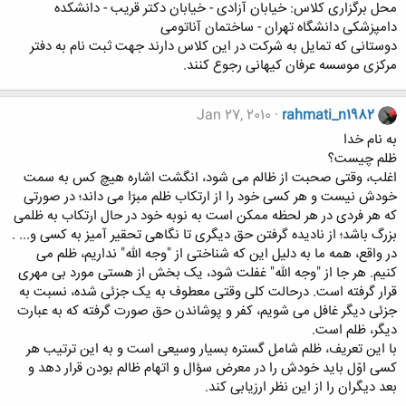
محل برگزاری کلاس: خیابان آزادی - خیابان دکتر قریب - دانشکده
دامپزشکی دانشگاه تهران - ساختمان آناتومی
دوستانی که تمایل به شرکت در این کلاس دارند جهت ثبت نام به دفتر
مرکزی موسسه عرفان کیهانی رجوع کنند.
Jan 27, 2010
rahmati_n1982
به نام خدا
ظلم چیست؟
اغلب، وقتی صحبت از ظالم می شود، انگشت اشاره هیچ کس به سمت
خودش نیست و هر کسی خود را از ارتکاب ظلم مبرّا می داند؛ در صورتی
که هر فردی در هر لحظه ممکن است به نوبه خود در حال ارتکاب به ظلمی
بزرگ باشد؛ از نادیده گرفتن حق دیگری تا نگاهی تحقیر آمیز به کسی و... .
در واقع، همه ما به دلیل این که شناختی از "وجه الله" نداریم، ظلم می
کنیم. هر جا از "وجه الله" غفلت شود، یک بخش از هستی مورد بی مهری
قرار گرفته است. درحالت کلی وقتی معطوف به یک جزئی شده، نسبت به
جزئی دیگر غافل می شویم، کفر و پوشاندن حق صورت گرفته که به عبارت
دیگر، ظلم است.
با این تعریف، ظلم شامل گستره بسیار وسیعی است و به این ترتیب هر
کسی اوّل باید خودش را در معرض سؤال و اتهام ظالم بودن قرار دهد و
بعد ديگران را از این نظر ارزیابی كند.