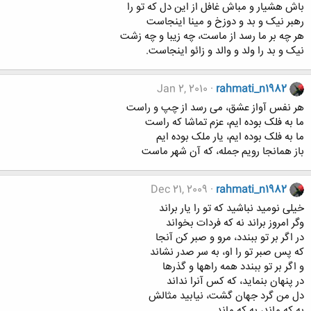
باش هشیار و مباش غافل از این دل که تو را
رهبر نیک و بد و دوزخ و مینا اینجاست
هر چه بر ما رسد از ماست، چه زیبا و چه زشت
نیک و بد را ولد و والد و زائو اینجاست.
Jan 2, 2010
rahmati_n1982
هر نفس آواز عشق، می رسد از چپ و راست
ما به فلک بوده ایم، عزم تماشا که راست
ما به فلک بوده ایم، یار ملک بوده ایم
باز همانجا رویم جمله، که آن شهر ماست
Dec 21, 2009
rahmati_n1982
خیلی نومید نباشید که تو را یار براند
وگر امروز براند نه که فردات بخواند
در اگر بر تو ببندد، مرو و صبر کن آنجا
که پس صبر تو را او، به سر صدر نشاند
و اگر بر تو ببندد همه راهها و گذرها
در پنهان بنماید، که کس آنرا نداند
دل من گرد جهان گشت، نیابید مثالش
به که ماند، به که ماند