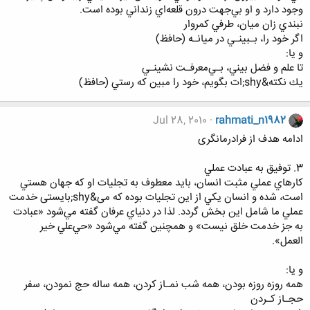
وجود دارد و او بي‌جهت درون قلعه‌اي زنداني بوده است.
نبندي زان ميان، طرفي كمروار
اگر خود را، بـبينـي در ميانـه (حافظ)
و يا:
تا علم و فضل بيني، بـي‌معرفـت نشينـي
يك نكته&shy;ات بگويم، خود را مبين كه رستي (حافظ)
Jul 28, 2010
rahmati_n1982
ادامه هدف از فرادرمانگری
3. توفيق به عبادت عملي
كارهاي عملي مثبت انسان، بايد معطوف به تجليات او كه جهان هستي
است، شده و انسان يكي از اين تجليات بوده كه می&shy;بايستی خدمت
عملي ما شامل اين بخش گردد. لذا در دنياي عرفان گفته مي‌شود «عبادت
به جز خدمت خلق نيست» و همچنين گفته مي‌شود «حي‌علي خير
العمل».
و يا:
همه روزه روزه بودن، همه شب نمـاز كردن، همه ساله حج نمودن، سفر
حجـاز كـردن