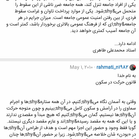
یکی از افراد جامعه تنزل کند، همه جامعه ضرر ناشی از این سقوط را
متحمل می&shy;شود. یکی از موارد پرداخت تاوان و غرامت سقوط
فردی، از بین رفتن امنیت عمومی جامعه است. میزان جرایم در هر
جامعه&shy;ای که از فرهنگ عمومی بالاتری برخوردار باشد، کمتر است و
آن جامعه آسیب کمتری خواهد دید.
ادامه دارد...
استاد محمدعلی طاهری
May 1, 2010
rahmati_n1982
به نام خدا
قانون حرکت در سکون
وقتی به آسمان نگاه می&shy;کنیم، در آن همه ستاره&shy;ها و اجرام
سماوی را در آرامش و سکون کامل می&shy;بینیم و چون متوجه حرکت
آن&shy;ها نیستیم، گمان می&shy;کنیم که هیچ مبدأ و مقصدی ندارند
و یا این که همه به مقصد رسیده&shy;اند و عازم مقصد دیگری نیستند.
گویا فقط وجود و حضور این اجزا مهم است و هدف از طراحی آن&shy;ها
در «بودن» شان خلاصه می&shy;شود. زیرا بر حضور آن&shy;ها چنان