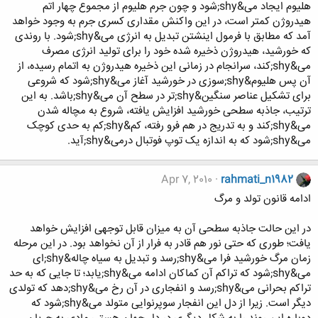
هلیوم ایجاد می&shy;شود و چون جرم هلیوم از مجموع چهار اتم
هیدروژن کمتر است، در این واکنش مقداری کسری جرم به وجود خواهد
آمد که مطابق با فرمول اینشتن تبدیل به انرژی می&shy;شود. با روندی
که خورشید، هیدروژن ذخیره شده خود را برای تولید انرژی مصرف
می&shy;کند، سرانجام در زمانی این ذخیره هیدروژن به اتمام رسیده، از
آن پس هلیوم&shy;سوزی در خورشید آغاز می&shy;شود که شروعی
برای تشکیل عناصر سنگین&shy;تر در سطح آن می&shy;باشد. به این
ترتیب، جاذبه سطحی خورشید افزایش یافته، شروع به مچاله شدن
می&shy;کند و به تدریج در هم فرو رفته، کم&shy;کم به حدی کوچک
می&shy;شود که به اندازه یک توپ فوتبال درمی&shy;آید.
Apr 7, 2010
rahmati_n1982
ادامه قانون تولد و مرگ
در این حالت جاذبه سطحی آن به میزان قابل توجهی افزایش خواهد
یافت؛ طوری که حتی نور هم قادر به فرار از آن نخواهد بود. در این مرحله
زمان مرگ خورشید فرا می&shy;رسد و تبدیل به سیاه چاله&shy;ای
می&shy;شود که تراکم آن کماکان ادامه می&shy;یابد؛ تا جایی که به حد
تراکم بحرانی می&shy;رسد و انفجاری در آن رخ می&shy;دهد که تولدی
دیگر است. زیرا از دل این انفجار سوپرنوایی متولد می&shy;شود که