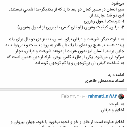
می‌شود.
سير انسان در مسير كمال دو بعد دارد كه از يكديگر جدا شدني نيستند.
این دو بُعد عبارتند از:
1- شريعت: اصول رهروی
2- عرفان: کیفیت رهروی (ارتقاي كيفي با پيروي از اصول رهروي)
به عبارت ديگر، شريعت و عرفان براي انسان، به‌منزله‌ي دو بال براي يك
پرنده هستند. هيچ پرنده‌اي با يك بال قادر به پرواز نیست و نمي‌تواند به
جايي برسد. انسان نيز بدون هريك از دوبعد شریعت و عرفان، دچار
سرگرداني مي‌شود. يكي از علل ناكامي برخی افراد از دین همين است كه
به شناخت كيفي آن‌ بي‌توجهي و يا كم توجهي کرده اند.
ادامه دارد ...
استاد محمدعلی طاهری
Feb 23, 2010
rahmati_n1982
به نام خدا
اخلاق و عرفان
اخلاق عبارت است از خلق و خو و نحوه برخورد با خود، جهان بیرونی و