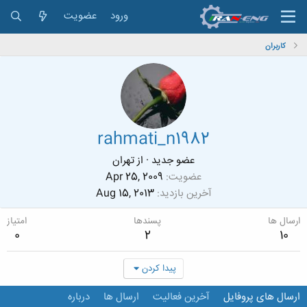
ورود
عضویت
کاربران
rahmati_n1982
عضو جدید
·
از
تهران
عضویت
Apr 25, 2009
آخرین بازدید
Aug 15, 2013
ارسال ها
پسندها
امتیاز
0
2
10
پیدا کردن
ارسال های پروفایل
آخرین فعالیت
ارسال ها
درباره