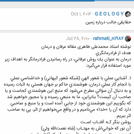
Oct 1, 2012
G E O L O G Y
حقایقی جالب درباره زمین
Jul 28, 2010
rahmati_n1982
نوشته استاد محمدعلی طاهری مقاله عرفان و درمان
هدف از فرادرمانگري
درمان به ‌عنوان يك روش عرفاني، در راه رسانيدن فرادرمانگر به اهداف زير
مورد استفاده قرار مي‌گيرد:
1. آشنايي عملي با شعور الهي (شبكه شعور كيهاني) و خداشناسي عملي
با انجام كار عملي درمان، هوشمندي حاكم بر جهان هستي به اثبات رسيده
و به ‌دنبال آن سؤالي مطرح مي‌شود كه منبع اين هوشمندي كجاست و يا
صاحب آن كيست؟ بنابراين، ما به منبعي رسيده و يا مجبور خواهيم شد
كه بگوييم اين هوشمندي خود از جايي آمده است و يا منبع و صاحبي
دارد كه آن را «خدا» مي‌ناميم و در واقع مي‌خواهيم از اثر، پي به صاحب
اثر ببريم.
روشن بنگر كـه آفتـاب اسـت
آن نور كه خواني‌اش به مهتـاب (شاه نعمت‌الله ولي)