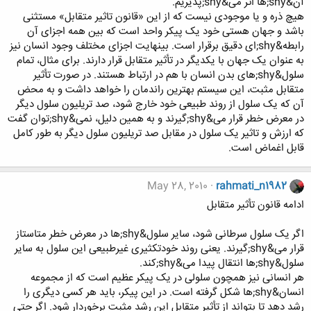
آن&shy;ها اثر می&shy;پذیریم.
هیچ ذره و یا موجودی نیست که از این «قانون تاثیر متقابل» مستثنی
باشد و جهان هستی خود یک پیکر واحد است که بین همه اجزای آن
رابطه&shy;ای دقیق برقرار است. بینهایت اجزای مختلف وجود انسان نیز
به عنوان یک جهان با یکدیگر در تأثیر متقابل قرار دارند. برای مثال، تمام
سلول&shy;های بدن انسان با هم در ارتباط هستند. در صورت تأثیر
متقابل مثبت، این سیستم بهترین راندمان را خواهد داشت و به محض
آن که یک سلول از روند طبیعی خود خارج شود، صد تریلیون سلول دیگر
در معرض خطر قرار می&shy;گیرند و به همین دلیل، نمی&shy;توان گفت
که ارزش و تاثیر یک سلول در مقابل صد تریلیون سلول دیگر به طور کامل
قابل اغماض است.
May 28, 2010
rahmati_n1982
ادامه قانون تأثیر متقابل
اگر یک سلول سرطانی شود، سایر سلول&shy;ها در معرض خطر متاستاز
قرار می&shy;گیرند. یعنی روند خودتکثیری غیرطبیعی این سلول به سایر
سلول&shy;ها انتقال پیدا می&shy;کند.
هر انسانی نیز همچون سلولی در یک پیکر عظیم است که از مجموعه
انسان&shy;ها شکل گرفته است. در این پیکر، باید هر کسی دیگری را
رشد دهد تا بتواند از تأثیر متقابل این رشد مثبت برخوردار شود. اگر حتی