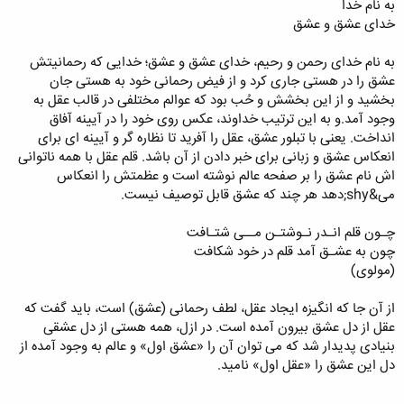
به نام خدا
خدای عشق و عشق
به نام خدای رحمن و رحیم، خدای عشق و عشق؛ خدایی که رحمانیتش
عشق را در هستی جاری کرد و از فیض رحمانی خود به هستی جان
بخشید و از این بخشش و حُب بود که عوالم مختلفی در قالب عقل به
وجود آمد.و به این ترتیب خداوند، عکس روی خود را در آیینه آفاق
انداخت. یعنی با تبلور عشق، عقل را آفرید تا نظاره گر و آیینه ای برای
انعکاس عشق و زبانی برای خبر دادن از آن باشد. قلم عقل با همه ناتوانی
اش نام عشق را بر صفحه عالم نوشته است و عظمتش را انعکاس
می&shy;دهد هر چند که عشق قابل توصیف نیست.
چـون قلم انـدر نـوشتـن مــی شتـافت
چون به عشـق آمد قلم در خود شکافت
(مولوی)
از آن جا که انگیزه ایجاد عقل، لطف رحمانی (عشق) است، باید گفت که
عقل از دل عشق بیرون آمده است. در ازل، همه هستی از دل عشقی
بنیادی پدیدار شد که می توان آن را «عشق اول» و عالم به وجود آمده از
دل این عشق را «عقل اول» نامید.