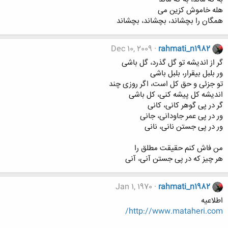
هله خاموش کزین می
همگان را بچشاند، بچشاند، بچشاند
Dec 10, 2009
rahmati_n1982
گر از اندیشه تو گل گذرد، گل باشی
ور بلبل بیقرار، بلبل باشی
تو جزئی و حق کل است، اگر روزی چند
اندیشه کل پیشه کنی، کل باشی
گر در پی گوهر کانی، کانی
ور در پی عمر جاودانی، جانی
ور در پی جستن نانی، نانی
من فاش کنم حقیقت مطلق را
هر چیز که در پی جستن آنی، آنی
Jan 1, 1970
rahmati_n1982
اطلاعیه
http://www.mataheri.com/