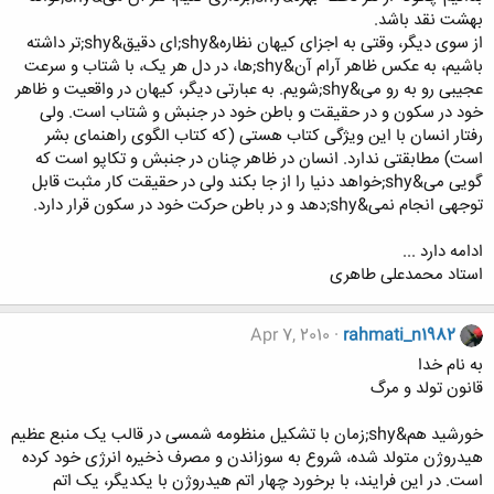
بهشت نقد باشد.
از سوی دیگر، وقتی به اجزای کیهان نظاره&shy;ای دقیق&shy;تر داشته
باشیم، به عکس ظاهر آرام آن&shy;ها، در دل هر یک، با شتاب و سرعت
عجیبی رو به رو می&shy;شویم. به عبارتی دیگر، کیهان در واقعیت و ظاهر
خود در سکون و در حقیقت و باطن خود در جنبش و شتاب است. ولی
رفتار انسان با این ویژگی کتاب هستی (که کتاب الگوی راهنمای بشر
است) مطابقتی ندارد. انسان در ظاهر چنان در جنبش و تکاپو است که
گویی می&shy;خواهد دنیا را از جا بکند ولی در حقیقت کار مثبت قابل
توجهی انجام نمی&shy;دهد و در باطن حرکت خود در سکون قرار دارد.
ادامه دارد ...
استاد محمدعلی طاهری
Apr 7, 2010
rahmati_n1982
به نام خدا
قانون تولد و مرگ
خورشید هم&shy;زمان با تشکیل منظومه شمسی در قالب یک منبع عظیم
هیدروژن متولد شده، شروع به سوزاندن و مصرف ذخیره انرژی خود کرده
است. در این فرایند، با برخورد چهار اتم هیدروژن با یکدیگر، یک اتم