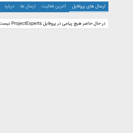
ارسال های پروفایل
آخرین فعالیت
ارسال ها
درباره
در حال حاضر هیچ پیامی در پروفایل ProjectExperts نیست.