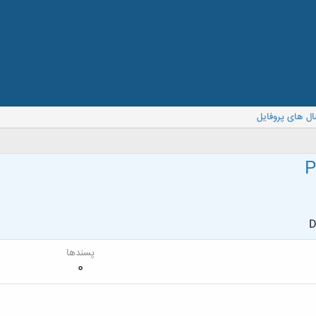
ال های پروفایل
P
D
پسندها
0