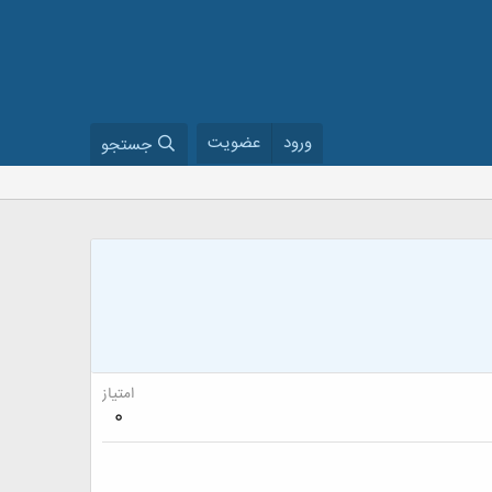
ورود
عضویت
جستجو
امتیاز
0