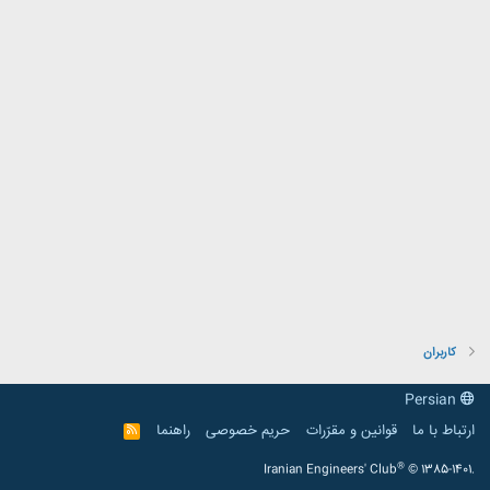
کاربران
Persian
ارتباط با ما
قوانین و مقرّرات
حریم خصوصی
راهنما
R
S
S
®
Iranian Engineers' Club
© 1385-1401.