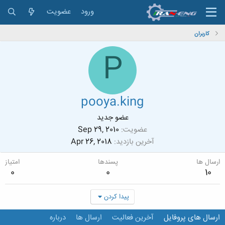
ورود
عضویت
کاربران
P
pooya.king
عضو جدید
عضویت
Sep 29, 2010
آخرین بازدید
Apr 26, 2018
ارسال ها
پسندها
امتیاز
0
0
10
پیدا کردن
ارسال های پروفایل
آخرین فعالیت
ارسال ها
درباره