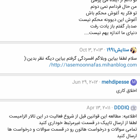
تو دائم از آینده می پرسی
من حال فردامم نمی دونم
تو فکر یه آغوش محکم باش
آغوش این دیوونه محکم نیست
صدبار گفتم باز یادت رفت
دنیای ما اندازه یهم نیست....
ستایش1991
Oct 3, 2013
سلام لطفا بیاین وبلاگم افسردگی گرفتم بیاین دیگه نظر بدین:(
http://1asemoonnafas.mihanblog.com/
Jun 29, 2012
mehdipesse
M
اخلاق کاری
Apr 13, 2011
DDDIQ
اطلاعيه: مطالعه این قوانین قبل از شروع فعالیت در این تالار الزامیست
لطفا از ارسال تاپیک در قسمت غیرمرتبط خوداری کنید
تمامی سوالات و درخواست هاتون رو در قسمت سوالات و درخواست ها
ارسال کنید