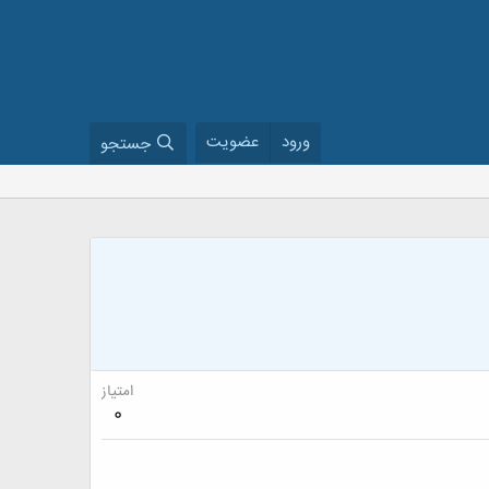
ورود
عضویت
جستجو
امتیاز
0