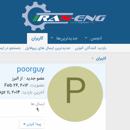
انجمن
جدیدترین‌ها
کاربران
بازدید کنندگان کنونی
جدیدترین ارسال های پروفایل
جستجو در ارس
کاربران
poorguy
P
عضو جدید
·
از
البرز
عضویت
Feb 26, 2012
آخرین بازدید
Apr 11, 2014
ارسال ها
9
پیدا کردن