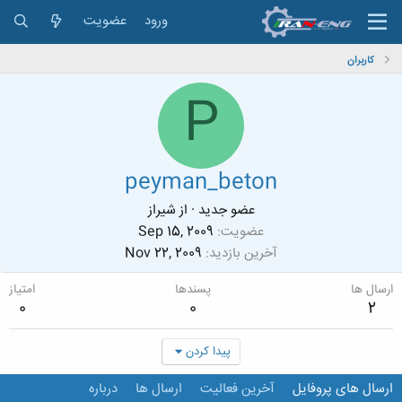
ورود
عضویت
کاربران
P
peyman_beton
عضو جدید
·
از
شیراز
عضویت
Sep 15, 2009
آخرین بازدید
Nov 22, 2009
ارسال ها
پسندها
امتیاز
0
0
2
پیدا کردن
ارسال های پروفایل
آخرین فعالیت
ارسال ها
درباره