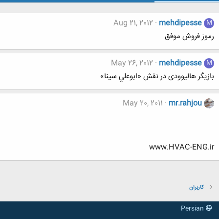
Aug 21, 2012
mehdipesse
M
رموز فروش موفق
May 26, 2012
mehdipesse
M
بازیگر هالیوودی در نقش «ابوعلي سينا»
May 20, 2011
mr.rahjou
www.HVAC-ENG.ir
کاربران
Persian