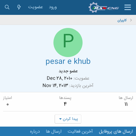
ورود
عضویت
کاربران
P
pesar e khub
عضو جدید
عضویت
Dec 28, 2010
آخرین بازدید
Nov 14, 2013
ارسال ها
پسندها
امتیاز
0
4
11
پیدا کردن
ارسال های پروفایل
آخرین فعالیت
ارسال ها
درباره