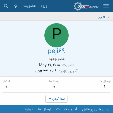
ورود
عضویت
کاربران
P
peji69
عضو جدید
عضویت
May 21, 2018
آخرین بازدید
Jan 23, 2019
ارسال ها
پسندها
امتیاز
0
0
1
پیدا کردن
ارسال های پروفایل
آخرین فعالیت
ارسال ها
درباره