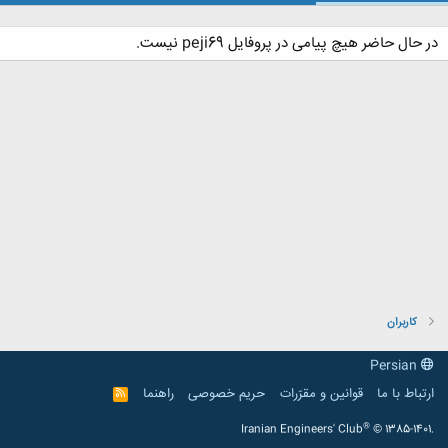
در حال حاضر هیچ پیامی در پروفایل peji69 نیست.
کاربران
Persian
ارتباط با ما
قوانین و مقرّرات
حریم خصوصی
راهنما
R
S
S
®
Iranian Engineers' Club
© 1385-1401.