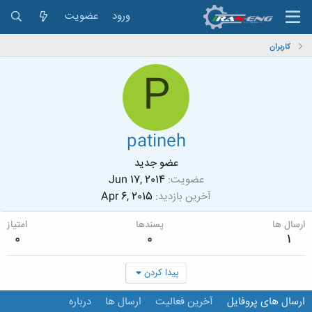
ورود
عضویت
کاربران
P
patineh
عضو جدید
عضویت
Jun 17, 2014
آخرین بازدید
Apr 6, 2015
ارسال ها
پسندها
امتیاز
0
0
1
پیدا کردن
ارسال های پروفایل
آخرین فعالیت
ارسال ها
درباره