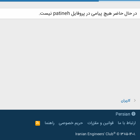
در حال حاضر هیچ پیامی در پروفایل patineh نیست.
کاربران
Persian
ارتباط با ما
قوانین و مقرّرات
حریم خصوصی
راهنما
R
S
S
®
Iranian Engineers' Club
© 1385-1401.