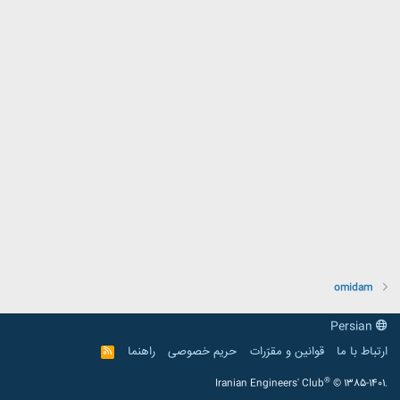
omidam
Persian
ارتباط با ما
قوانین و مقرّرات
حریم خصوصی
راهنما
R
S
S
®
Iranian Engineers' Club
© 1385-1401.