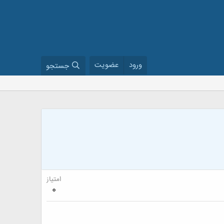
ورود
عضویت
جستجو
امتیاز
0