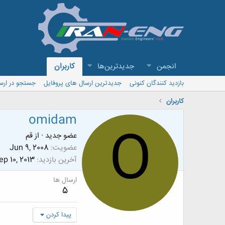
انجمن
جدیدترین‌ها
کاربران
بازدید کنندگان کنونی
جدیدترین ارسال های پروفایل
جستجو در ارس
کاربران
omidam
O
عضو جدید
·
از
قم
عضویت
Jun 9, 2008
آخرین بازدید
ep 10, 2013
ارسال ها
5
پیدا کردن