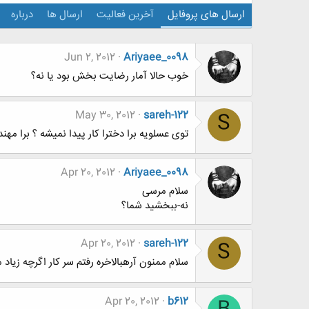
ارسال های پروفایل
آخرین فعالیت
ارسال ها
درباره
Jun 2, 2012
Ariyaee_0098
خوب حالا آمار رضایت بخش بود یا نه؟
May 30, 2012
sareh-122
S
توی عسلویه برا دخترا کار پیدا نمیشه ؟ برا م
Apr 20, 2012
Ariyaee_0098
سلام مرسی
نه-ببخشید شما؟
Apr 20, 2012
sareh-122
S
سلام ممنون آرهبالاخره رفتم سر کار اگرچه زیا
Apr 20, 2012
b612