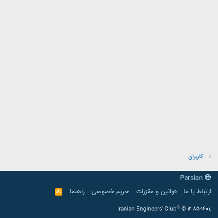
کاربران
Persian
ارتباط با ما
قوانین و مقرّرات
حریم خصوصی
راهنما
R
S
S
®
Iranian Engineers' Club
© 1385-1401.