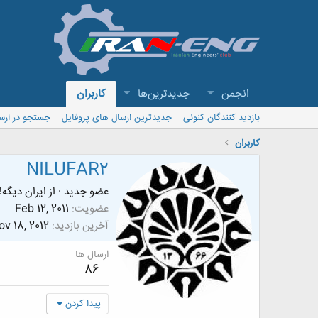
انجمن
جدیدترین‌ها
کاربران
بازدید کنندگان کنونی
جدیدترین ارسال های پروفایل
جستجو در ارس
کاربران
NILUFAR2
عضو جدید
·
از
ایران دیگه!
عضویت
Feb 12, 2011
آخرین بازدید
v 18, 2012
ارسال ها
86
پیدا کردن