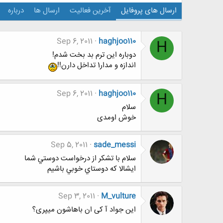
ارسال های پروفایل
آخرین فعالیت
ارسال ها
درباره
Sep 6, 2011
haghjoo110
H
دوباره این ترم بد بخت شدم!
اندازه و مدار1 تداخل دارن!!
Sep 6, 2011
haghjoo110
H
سلام
خوش اومدی
Sep 5, 2011
sade_messi
سلام با تشكر از درخواست دوستي شما
ايشالا كه دوستاي خوبي باشيم
Sep 3, 2011
M_vulture
این جواد آ کی ان باهاشون میپری؟