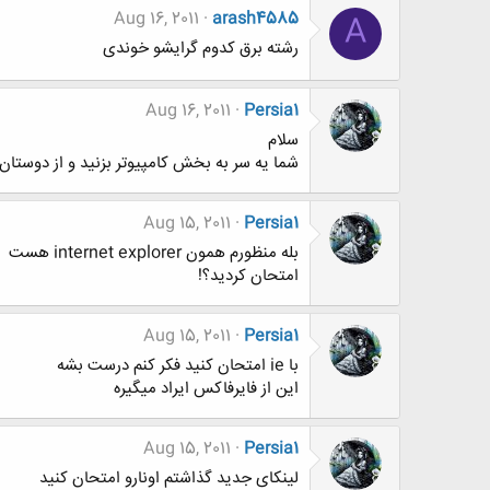
Aug 16, 2011
arash4585
A
رشته برق کدوم گرایشو خوندی
Aug 16, 2011
Persia1
سلام
شما یه سر به بخش کامپیوتر بزنید و از دوستا
Aug 15, 2011
Persia1
بله منظورم همون internet explorer هست
امتحان کردید؟!
Aug 15, 2011
Persia1
با ie امتحان کنید فکر کنم درست بشه
این از فایرفاکس ایراد میگیره
Aug 15, 2011
Persia1
لینکای جدید گذاشتم اونارو امتحان کنید