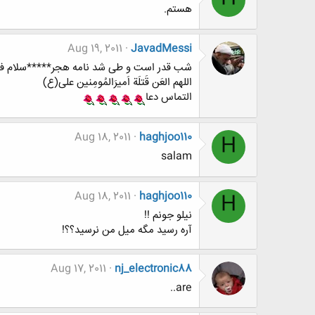
هستم.
Aug 19, 2011
JavadMessi
شب قدر است و طی شد نامه هجر*****سلام فی
اللهم العَن قَتلَة اَميرَالمُومِنين علی(ع)
التماس دعا
Aug 18, 2011
haghjoo110
H
salam
Aug 18, 2011
haghjoo110
H
نیلو جونم !!
آره رسید مگه میل من نرسید؟؟!
Aug 17, 2011
nj_electronic88
are..