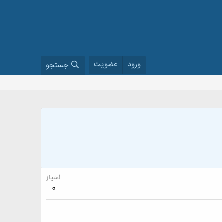
ورود
عضویت
جستجو
امتیاز
0