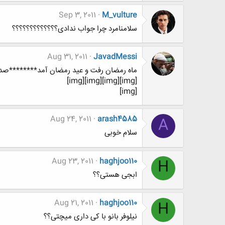
Sep 3, 2011
M_vulture
سلامنامرد چرا جواب ندادی؟؟؟؟؟؟؟؟؟؟؟؟؟
Aug 31, 2011
JavadMessi
ماه رمضان رفت و عید رمضان آمد********صد 
[img][img][img][img]
[img]
Aug 24, 2011
arash4585
A
سلام خوبی
Aug 23, 2011
haghjoo110
H
ابجی هستی؟؟
Aug 21, 2011
haghjoo110
H
نیلوفر بانو با کی داری میچتی؟؟