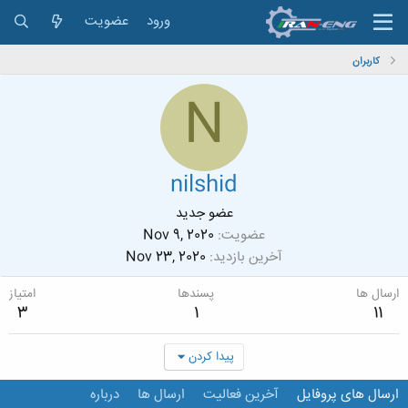
ورود
عضویت
کاربران
N
nilshid
عضو جدید
عضویت
Nov 9, 2020
آخرین بازدید
Nov 23, 2020
ارسال ها
پسندها
امتیاز
3
1
11
پیدا کردن
ارسال های پروفایل
آخرین فعالیت
ارسال ها
درباره