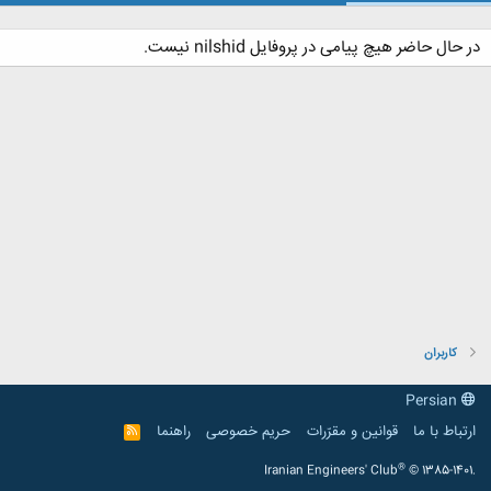
در حال حاضر هیچ پیامی در پروفایل nilshid نیست.
کاربران
Persian
ارتباط با ما
قوانین و مقرّرات
حریم خصوصی
راهنما
R
S
S
®
Iranian Engineers' Club
© 1385-1401.