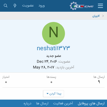
ورود
عضویت
کاربران
N
neshati1373
عضو جدید
عضویت
Dec 24, 2016
آخرین بازدید
May 28, 2017
ارسال ها
پسندها
امتیاز
0
0
9
پیدا کردن
ارسال های پروفایل
آخرین فعالیت
ارسال ها
درباره