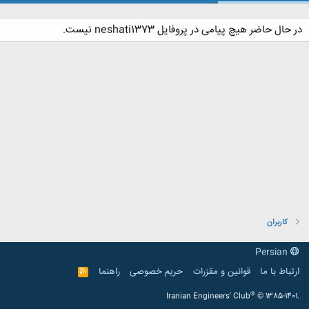
در حال حاضر هیچ پیامی در پروفایل neshati1373 نیست.
کاربران
Persian
ارتباط با ما
قوانین و مقرّرات
حریم خصوصی
راهنما
R
S
S
®
Iranian Engineers' Club
© 1385-1401.