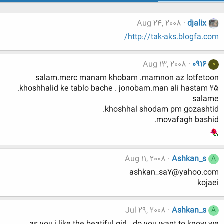
Aug 24, 2008
djalix
http://tak-aks.blogfa.com/
Aug 13, 2008
0916
0
salam.merc manam khobam .mamnon az lotfetoon
.khoshhalid ke tablo bache . jonobam.man ali hastam 25
salame
khoshhal shodam pm gozashtid.
movafagh bashid.
Aug 11, 2008
Ashkan_s
A
ashkan_sa7@yahoo.com
kojaei
Jul 29, 2008
Ashkan_s
A