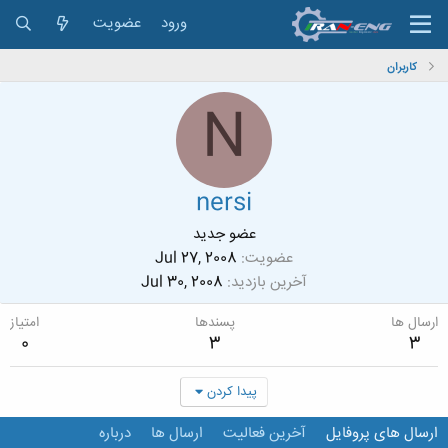
ورود
عضویت
کاربران
N
nersi
عضو جدید
عضویت
Jul 27, 2008
آخرین بازدید
Jul 30, 2008
ارسال ها
پسندها
امتیاز
0
3
3
پیدا کردن
ارسال های پروفایل
آخرین فعالیت
ارسال ها
درباره