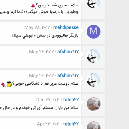
سلام ممنون شما خوبین؟
چطورین با درسها خوش میگذره؟شما ترم چندین
May 28, 2012
mehdipesse
M
بازیگر هالیوودی در نقش «ابوعلي سينا»
May 26, 2012
afshin0917
May 26, 2012
afshin0917
سلام دوست عزیز هم دانشگاهی خوبی؟
Dec 27, 2011
fateh22
سلام.من باران هستم.آی تی خوندم و در حال ح
Apr 23, 2011
fateh22