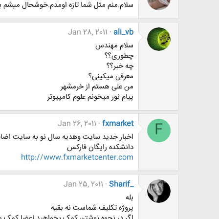
سلام.منم مثل شما تازه اومدم.خوشحال میشم با 
Jan 28, 2011
ali_vb
سلام مهندس
چطوری؟؟
چه خبر؟؟
معرفی میکینی؟
من علی هستم از خرمشهر
پیام نور میخونم علوم کامپیوتر
Jan 26, 2011
fxmarket
F
اخبار جديد سايت وهديه سال نو به سايت اضا
دانشكده رايگان فاركس
http://www.fxmarketcenter.com
Jan 25, 2011
Sharif_
بله
پروژه تکلیف شماست نه بقیه
اگر در نحوه نوشتن کمک بخواهید اعضا کمک م