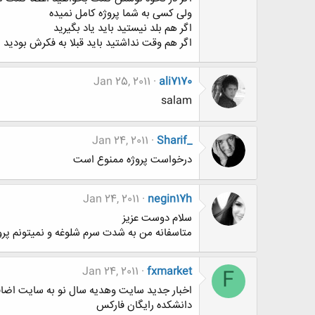
ولی کسی به شما پروژه کامل نمیده
اگر هم بلد نیستید باید یاد بگیرید
اگر هم وقت نداشتید باید قبلا به فکرش بودید
Jan 25, 2011
ali7170
salam
Jan 24, 2011
Sharif_
درخواست پروژه ممنوع است
Jan 24, 2011
negin17h
سلام دوست عزيز
متاسفانه من به شدت سرم شلوغه و نمیتونم پروژ
Jan 24, 2011
fxmarket
F
اخبار جديد سايت وهديه سال نو به سايت اضا
دانشكده رايگان فاركس