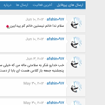
ارسال های پروفایل
آخرین فعالیت
ارسال ها
درباره
Jun 10, 2012
afshin0917
سلام ندا خانم نیستین خانم کم پیدایین
Jun 10, 2012
afshin0917
Jun 3, 2012
afshin0917
خب خدارو شکر به سلامتی ماله من که خیلی 
پنجشنبه جمعه باز کلاس هست ای بابا از دست 
May 30, 2012
afshin0917
May 30, 2012
afshin0917