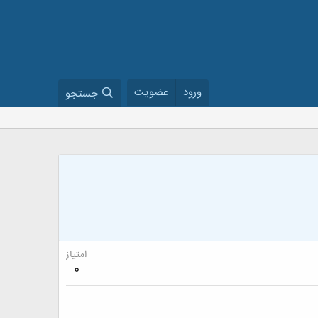
ورود
عضویت
جستجو
امتیاز
0