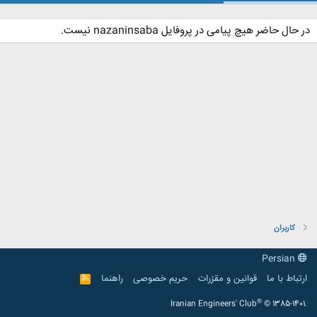
در حال حاضر هیچ پیامی در پروفایل nazaninsaba نیست.
کاربران
Persian
ارتباط با ما
قوانین و مقرّرات
حریم خصوصی
راهنما
R
S
S
®
Iranian Engineers' Club
© 1385-1401.