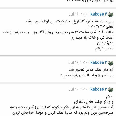
بزرگترين دروغ قرن (قسمت 3)
Jul 16, 2010
kabose 2
ولی تو شاهد باش که تارخ محدودیت من فردا تموم میشه
یعنی 2010/7/17
حالا تا فردا شب ساعت 12 هم صبر میکنم ولی اگه یوزر میر حسینم باز نشه
اینجا گرد و خاک راه میندازم
مدرکم دارم
عکس گرفتم
Jul 16, 2010
kabose 2
آره منم لطف مدیرا نصیبم شد
ولی اخراج و اخطار شیرینیه حضوره
Jul 16, 2010
kabose 2
سلام
وای تو چقدر حلال زاده ای
آخه همین الان داشتم به این فکر میکردم که فردا روز آخر محدودیتمه
میرحسین یوزر اولم بود که مدیرا لطف کردن و موقتا اخراجش کردن