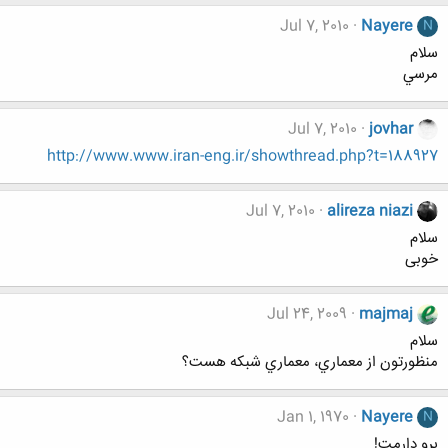
Jul 7, 2010
Nayere
N
سلام
مرسي
Jul 7, 2010
jovhar
http://www.www.iran-eng.ir/showthread.php?t=188927
Jul 7, 2010
alireza niazi
سلام
خوبی
Jul 24, 2009
majmaj
سلام
منظورتون از معماري، معماري شبكه هست؟
Jan 1, 1970
Nayere
N
برو دارمت!