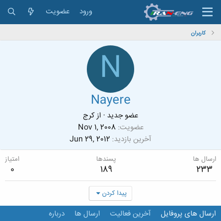
ورود
عضویت
کاربران
N
Nayere
عضو جدید
·
از
کرج
عضویت
Nov 1, 2008
آخرین بازدید
Jun 29, 2012
ارسال ها
پسندها
امتیاز
0
189
233
پیدا کردن
ارسال های پروفایل
آخرین فعالیت
ارسال ها
درباره