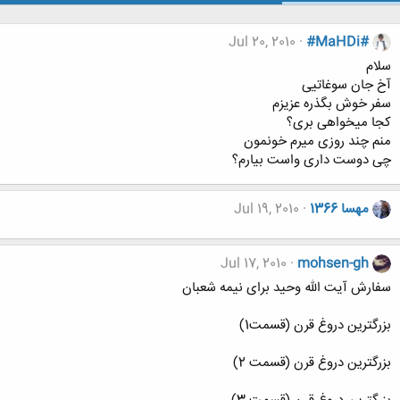
Jul 20, 2010
#MaHDi#
سلام
آخ جان سوغاتیی
سفر خوش بگذره عزیزم
کجا میخواهی بری؟
منم چند روزی میرم خونمون
چی دوست داری واست بیارم؟
مهسا 1366
Jul 19, 2010
Jul 17, 2010
mohsen-gh
سفارش آیت الله وحید برای نیمه شعبان
بزرگترين دروغ قرن (قسمت1)
بزرگترين دروغ قرن (قسمت 2)