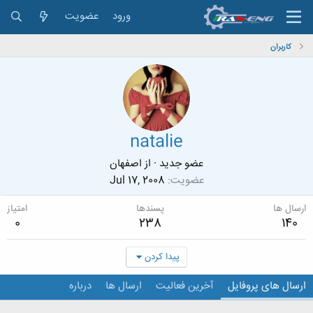
ورود
عضویت
کاربران
natalie
عضو جدید
·
از
اصفهان
عضویت
Jul 17, 2008
ارسال ها
پسندها
امتیاز
0
238
140
پیدا کردن
ارسال های پروفایل
آخرین فعالیت
ارسال ها
درباره