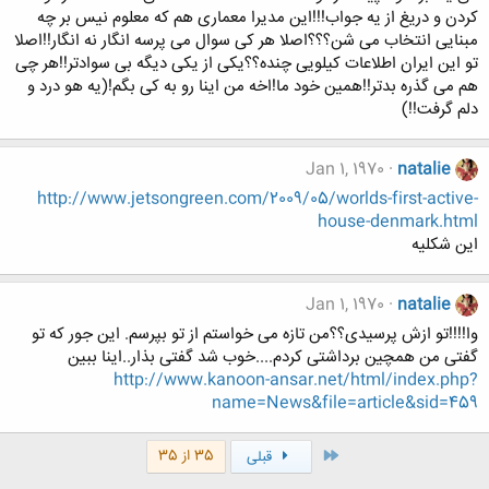
کردن و دریغ از یه جواب!!!این مدیرا معماری هم که معلوم نیس بر چه
مبنایی انتخاب می شن؟؟؟اصلا هر کی سوال می پرسه انگار نه انگار!!اصلا
تو این ایران اطلاعات کیلویی چنده؟؟یکی از یکی دیگه بی سوادتر!!هر چی
هم می گذره بدتر!!همین خود ما!اخه من اینا رو به کی بگم!(یه هو درد و
دلم گرفت!!)
Jan 1, 1970
natalie
http://www.jetsongreen.com/2009/05/worlds-first-active-
house-denmark.html
این شکلیه
Jan 1, 1970
natalie
وا!!!!تو ازش پرسیدی؟؟من تازه می خواستم از تو بپرسم. این جور که تو
گفتی من همچین برداشتی کردم....خوب شد گفتی بذار..اینا ببین
http://www.kanoon-ansar.net/html/index.php?
name=News&file=article&sid=459
اول
35 از 35
قبلی