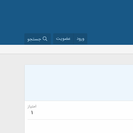
ورود
عضویت
جستجو
امتیاز
1