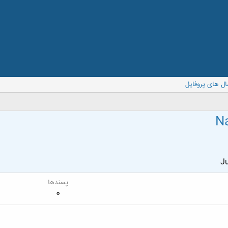
ال های پروفایل
N
Ju
پسندها
0