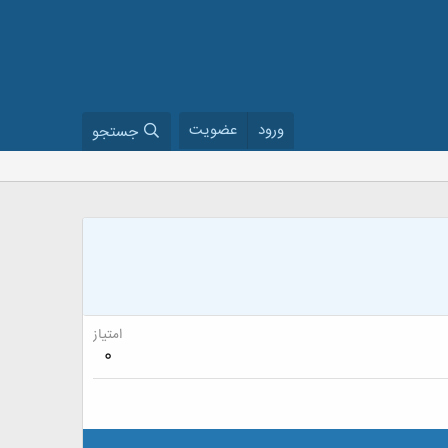
ورود
عضویت
جستجو
امتیاز
0