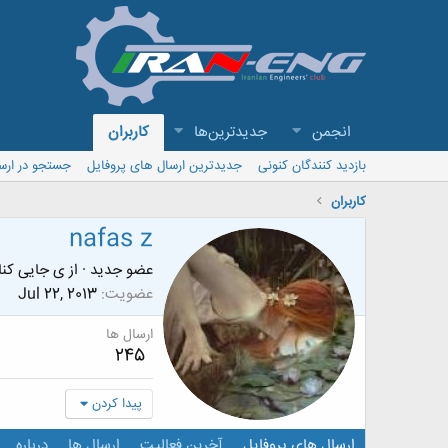
انجمن
جدیدترین‌ها
کاربران
بازدید کنندگان کنونی
جدیدترین ارسال های پروفایل
جستجو در ارس
کاربران
nafas z
عضو جدید
·
از
ی جایی کنار
عضویت
Jul 22, 2013
ارسال ها
245
پیدا کردن
ارسال های پروفایل
آخرین فعالیت
ارسال ها
درباره