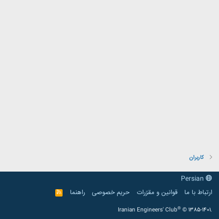
کاربران
Persian
ارتباط با ما
قوانین و مقرّرات
حریم خصوصی
راهنما
R
S
S
®
Iranian Engineers' Club
© 1385-1401.