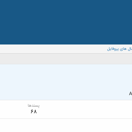
ال های پروفایل
A
پسندها
68