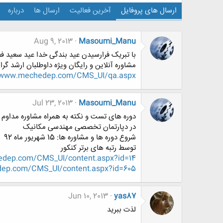
ارسال های پروفایل
آخرین فعالیت
ارسال ها
درباره
Aug 9, 2013
Masoumi_Manu
با تبریک فرارسیدن عید بندگی خدا عید سعید ف
مشاوره آنلاین و رایگان ویژه داوطلبان ارشد گ
//www.mechedep.com/CMS_UI/qa.aspx
Jul 23, 2013
Masoumi_Manu
دوره های تست و نکته به همراه مشاوره مداوم 
در دپارتمان تخصصی مهندسی مکانیک
شروع دوره ها و مشاوره ها: 15 شهریور ماه 92
توسط رتبه های برتر کنکور
edep.com/CMS_UI/content.aspx?id=14
ep.com/CMS_UI/content.aspx?id=605
Jun 10, 2013
yas87
لذت ببرید