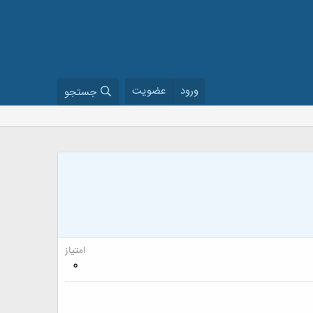
ورود
عضویت
جستجو
امتیاز
0