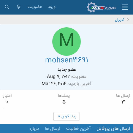
ورود
عضویت
کاربران
M
mohsen3691
عضو جدید
عضویت
Aug 7, 2012
آخرین بازدید
Mar 26, 2014
ارسال ها
پسندها
امتیاز
0
5
3
پیدا کردن
ارسال های پروفایل
آخرین فعالیت
ارسال ها
درباره