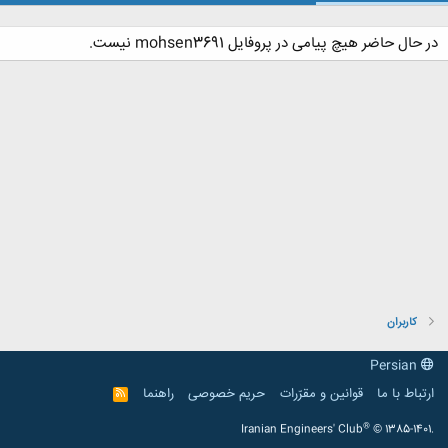
در حال حاضر هیچ پیامی در پروفایل mohsen3691 نیست.
کاربران
Persian
ارتباط با ما
قوانین و مقرّرات
حریم خصوصی
راهنما
R
S
S
®
Iranian Engineers' Club
© 1385-1401.