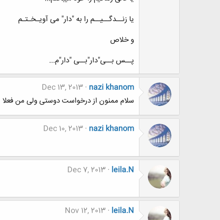
یا زنــدگــیــم را به "دار" می آویـخـتـم
و خلاص
پــس بــی"دار"بــی "دار"م...
Dec 13, 2013
nazi khanom
سلام ممنون از درخواست دوستی ولی من فعلا ن
Dec 10, 2013
nazi khanom
Dec 7, 2013
leila.N
Nov 12, 2013
leila.N