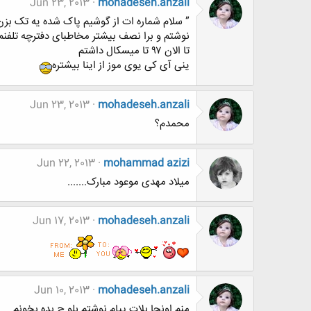
Jun 23, 2013
mohadeseh.anzali
” ﺳﻼﻡ ﺷﻤﺎﺭﻩ ﺍﺕ ﺍﺯ ﮔﻮﺷﯿﻢ ﭘﺎﮎ ﺷﺪﻩ ﯾﻪ ﺗﮏ ﺑﺰﻥ
ﻧﻮﺷﺘﻢ ﻭ ﺑﺮﺍ ﻧﺼﻒ ﺑﯿﺸﺘﺮ ﻣﺨﺎﻃﺒﺎﯼ ﺩﻓﺘﺮﭼﻪ ﺗﻠﻔﻨﻢ
ﺗﺎ ﺍﻻﻥ ۹۷ ﺗﺎ ﻣﯿﺴﮑﺎﻝ ﺩﺍﺷﺘﻢ
ﯾﻨﯽ ﺁﯼ ﮐﯽ ﯾﻮﯼ ﻣﻮﺯ ﺍﺯ ﺍﯾﻨﺎ ﺑﯿﺸﺘﺮﻩ
Jun 23, 2013
mohadeseh.anzali
محمدم؟
Jun 22, 2013
mohammad azizi
میلاد مهدی موعود مبارک.......
Jun 17, 2013
mohadeseh.anzali
Jun 10, 2013
mohadeseh.anzali
منم اونجا بلات پیام نوشتم بلو ج بده بخونم