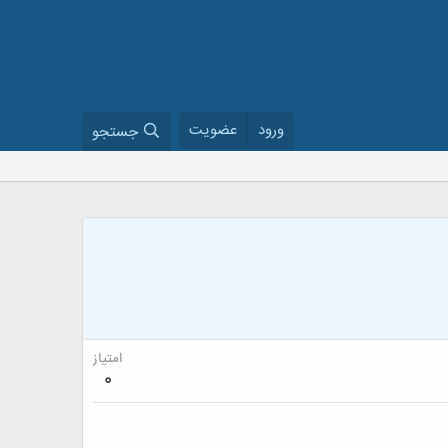
ورود
عضویت
جستجو
امتیاز
0