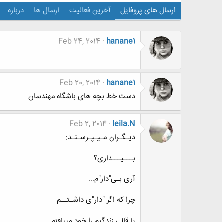
ارسال های پروفایل
آخرین فعالیت
ارسال ها
درباره
Feb 24, 2014
hanane1
Feb 20, 2014
hanane1
دست خط بچه های باشگاه مهندسان
Feb 2, 2014
leila.N
دیـگـران مـیـپـرسـنـد:
بـــیـــداری؟
آری بـی"دار"م...
چرا که اگر "دار"ی داشـتــم
یا قالی زندگیم را خود میبافتم...