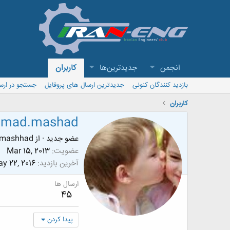
انجمن
جدیدترین‌ها
کاربران
بازدید کنندگان کنونی
جدیدترین ارسال های پروفایل
جستجو در ارس
کاربران
mad.mashad
عضو جدید
·
از
mashhad
عضویت
Mar 15, 2013
آخرین بازدید
y 22, 2016
ارسال ها
45
پیدا کردن