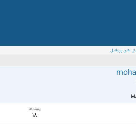
ال های پروفایل
moha
Ma
پسندها
18