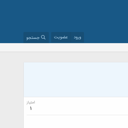
ورود
عضویت
جستجو
امتیاز
1