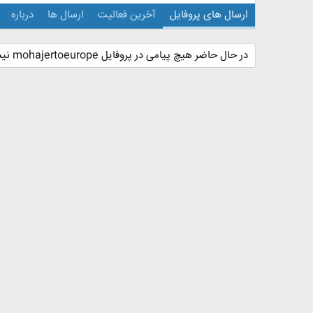
ارسال های پروفایل
آخرین فعالیت
ارسال ها
درباره
در حال حاضر هیچ پیامی در پروفایل mohajertoeurope نیست.