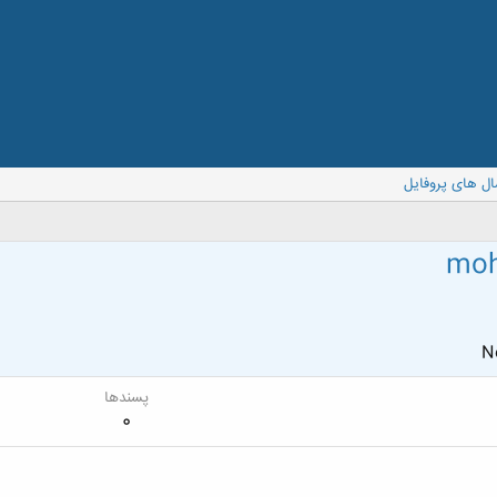
ال های پروفایل
moh
No
پسندها
0