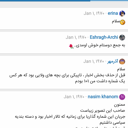
Jan 1, 1970
erina
سلام
Jan 1, 1970
Eshragh-Archi
به جمع دوستام خوش اومدی..
آذرمهر
Jan 1, 1970
سلام
قبل از حذف بخش اخبار ، تاپیکی برای بچه های ولایی بود که هر کس
یک شماره داشت من 101 بودم
Jan 1, 1970
nasim khanom
N
ممنون
صاحب این تصویر زیباست
جریان این شماره گذاریا برای زمانیه که تالار اخبار بود و دسته بندیه
سیاسی داشتیم