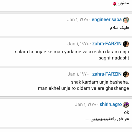
ممنون
Jan 1, 1970
engineer saba
علیک سلام
Jan 1, 1970
zahra-FARZIN
salam.ta unjae ke man yadame va axesho daram unja
saghf nadasht
Jan 1, 1970
zahra-FARZIN
.shak kardam unja basheha
man akhel unja ro didam va are ghashange
Jan 1, 1970
shirin.agro
ok
هر طور راحتيييييييييي......