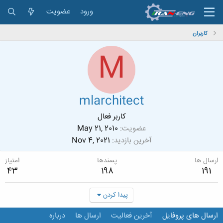
ورود
عضویت
کاربران
M
mlarchitect
کاربر فعال
عضویت
May 21, 2010
آخرین بازدید
Nov 4, 2021
ارسال ها
پسندها
امتیاز
43
198
191
پیدا کردن
ارسال های پروفایل
آخرین فعالیت
ارسال ها
درباره