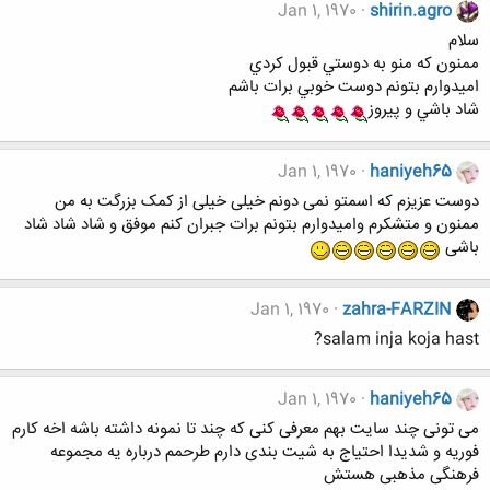
Jan 1, 1970
shirin.agro
سلام
ممنون كه منو به دوستي قبول كردي
اميدوارم بتونم دوست خوبي برات باشم
شاد باشي و پيروز
Jan 1, 1970
haniyeh65
دوست عزیزم که اسمتو نمی دونم خیلی خیلی از کمک بزرگت به من
ممنون و متشکرم وامیدوارم بتونم برات جبران کنم موفق و شاد شاد شاد
باشی
Jan 1, 1970
zahra-FARZIN
salam inja koja hast?
Jan 1, 1970
haniyeh65
می تونی چند سایت بهم معرفی کنی که چند تا نمونه داشته باشه اخه کارم
فوریه و شدیدا احتیاج به شیت بندی دارم طرحمم درباره یه مجموعه
فرهنگی مذهبی هستش