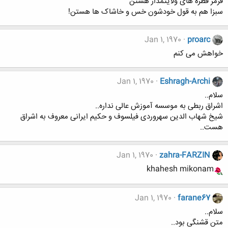
قرمز قطره های ولایتمدار هستن
سبزا هم به قول خودشون خس و خاشاک ها هستن!
Jan 1, 1970
proarc
خواهش می کنم
Jan 1, 1970
Eshragh-Archi
سلام..
اشراق ربطی به موسسه آموزش عالی نداره..
شیخ شهاب الدین سهروردی فیلسوف و حکیم ایرانی معروف به اشراق
هست..
Jan 1, 1970
zahra-FARZIN
khahesh mikonam
Jan 1, 1970
farane67
سلام..
متن قشنگی بود..