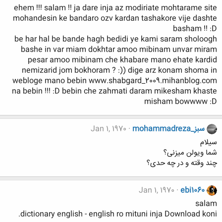
ehem !!! salam !! ja dare inja az modiriate mohtarame site
mohandesin ke bandaro ozv kardan tashakore vije dashte
basham !! :D
be har hal be bande hagh bedidi ye kami saram sholoogh
bashe in var miam dokhtar amoo mibinam unvar miram
pesar amoo mibinam che khabare mano ehate kardid
nemizarid jom bokhoram ? :)) dige arz konam shoma in
webloge mano bebin www.shabgard_2009.mihanblog.com
na bebin !!! :D bebin che zahmati daram mikesham khaste
misham bowwww :D
mohammadreza_سبز
Jan 1, 1970
سیلام
شما ویولن میزنی؟
چند وقته و در چه حدی؟
Jan 1, 1970
ebi1060
salam
dictionary english - english ro mituni inja Download koni.