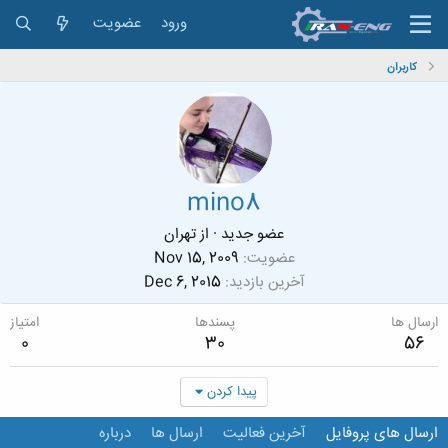
ورود
عضویت
کاربران
mino8
عضو جدید
·
از
تهران
عضویت
Nov 15, 2009
آخرین بازدید
Dec 6, 2015
ارسال ها
پسندها
امتیاز
0
30
56
پیدا کردن
ارسال های پروفایل
آخرین فعالیت
ارسال ها
درباره