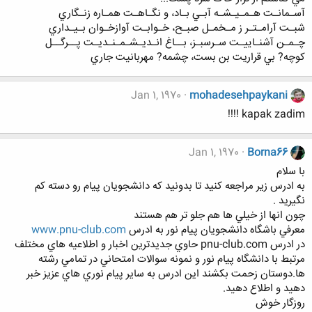
آسـمانـت هـمـيـشـه آبـي بـاد، و نگـاهـت همـاره زنـگاري
شبـت آرامـتـر ز مـخمـل صبـح، خـوابـت آوازخـوان بـيـداري
چـمـن آشنـاييـت سـرسبـز، بــاغ انـديـشـمـنـديـت پــرگــل
کوچه? بي قراريت بن بست، چشمه? مهربانيت جاري
Jan 1, 1970
mohadesehpaykani
kapak zadim !!!!
Jan 1, 1970
Borna66
با سلام
به ادرس زير مراجعه كنيد تا بدونيد كه دانشجويان پيام رو دسته كم
نگيريد .
چون انها از خيلي ها هم جلو تر هم هستند
معرفي باشگاه دانشجويان پيام نور به ادرس
www.pnu-club.com
در ادرس pnu-club.com حاوي جديدترين اخبار و اطلاعيه هاي مختلف
مرتبط با دانشگاه پيام نور و نمونه سوالات امتحاني در تمامي رشته
ها.دوستان زحمت بكشند اين ادرس به ساير پيام نوري هاي عزيز خبر
دهيد و اطلاع دهيد.
روزگار خوش