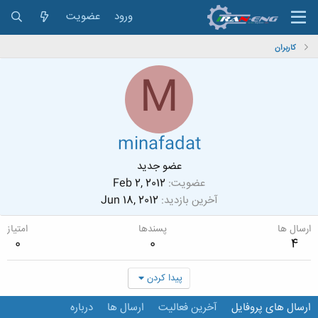
ورود
عضویت
کاربران
M
minafadat
عضو جدید
عضویت
Feb 2, 2012
آخرین بازدید
Jun 18, 2012
ارسال ها
پسندها
امتیاز
0
0
4
پیدا کردن
ارسال های پروفایل
آخرین فعالیت
ارسال ها
درباره