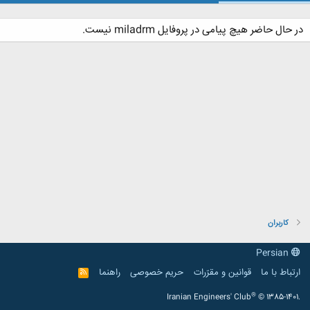
در حال حاضر هیچ پیامی در پروفایل miladrm نیست.
کاربران
Persian
ارتباط با ما
قوانین و مقرّرات
حریم خصوصی
راهنما
R
S
S
®
Iranian Engineers' Club
© 1385-1401.