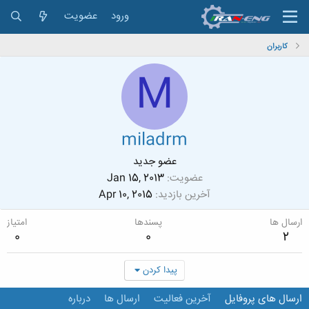
ورود
عضویت
کاربران
M
miladrm
عضو جدید
عضویت
Jan 15, 2013
آخرین بازدید
Apr 10, 2015
ارسال ها
پسندها
امتیاز
0
0
2
پیدا کردن
ارسال های پروفایل
آخرین فعالیت
ارسال ها
درباره