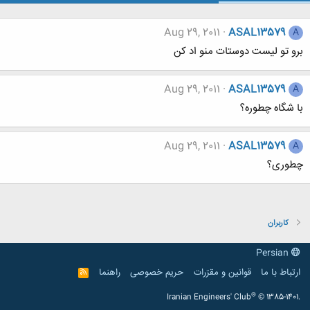
Aug 29, 2011
ASAL13579
A
برو تو لیست دوستات منو اد کن
Aug 29, 2011
ASAL13579
A
با شگاه چطوره؟
Aug 29, 2011
ASAL13579
A
چطوری؟
کاربران
Persian
ارتباط با ما
قوانین و مقرّرات
حریم خصوصی
راهنما
R
S
S
®
Iranian Engineers' Club
© 1385-1401.