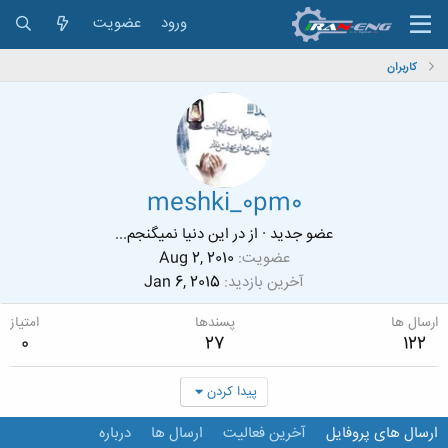
ورود
عضویت
کاربران
meshki_0pm0
عضو جدید
·
از
در این دنیا نمیگنجم...
عضویت
Aug 2, 2010
آخرین بازدید
Jan 6, 2015
ارسال ها
پسندها
امتیاز
0
27
122
پیدا کردن
ارسال های پروفایل
آخرین فعالیت
ارسال ها
درباره