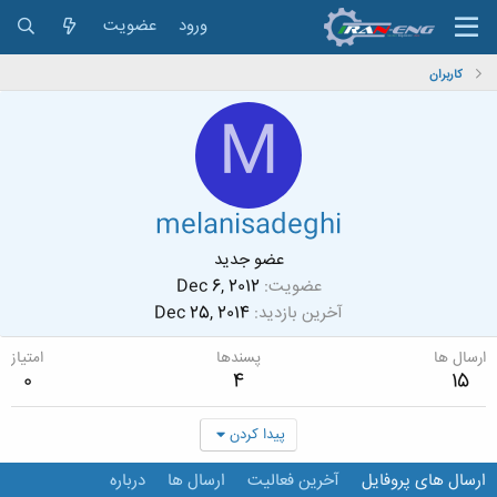
ورود
عضویت
کاربران
M
melanisadeghi
عضو جدید
عضویت
Dec 6, 2012
آخرین بازدید
Dec 25, 2014
ارسال ها
پسندها
امتیاز
0
4
15
پیدا کردن
ارسال های پروفایل
آخرین فعالیت
ارسال ها
درباره