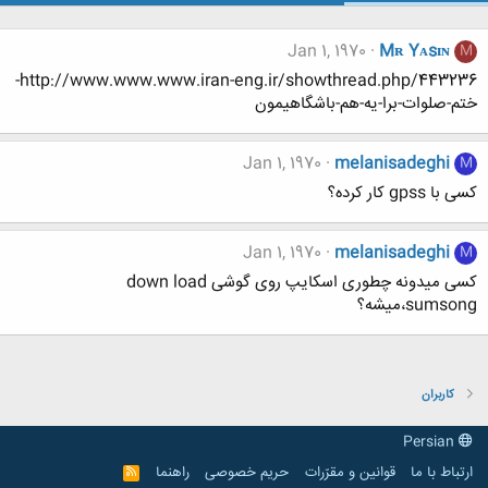
Jan 1, 1970
Mʀ Yᴀsɪɴ
M
http://www.www.www.iran-eng.ir/showthread.php/443236-
ختم-صلوات-برا-یه-هم-باشگاهیمون
Jan 1, 1970
melanisadeghi
M
کسی با gpss کار کرده؟
Jan 1, 1970
melanisadeghi
M
کسی میدونه چطوری اسکایپ روی گوشی down load
،sumsongمیشه؟
کاربران
Persian
ارتباط با ما
قوانین و مقرّرات
حریم خصوصی
راهنما
R
S