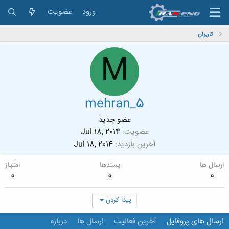
ورود
عضویت
کاربران
M
mehran_5
عضو جدید
عضویت
Jul 18, 2014
آخرین بازدید
Jul 18, 2014
ارسال ها
پسندها
امتیاز
0
0
0
پیدا کردن
ارسال های پروفایل
آخرین فعالیت
ارسال ها
درباره