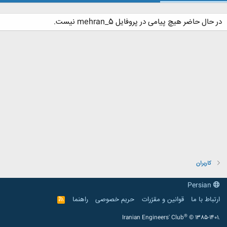
در حال حاضر هیچ پیامی در پروفایل mehran_5 نیست.
کاربران
Persian
ارتباط با ما
قوانین و مقرّرات
حریم خصوصی
راهنما
R
S
S
®
Iranian Engineers' Club
© 1385-1401.