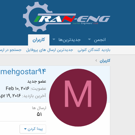
انجمن
جدیدترین‌ها
کاربران
بازدید کنندگان کنونی
جدیدترین ارسال های پروفایل
جستجو در ارس
کاربران
mehgostar94
M
عضو جدید
عضویت
Feb 10, 2016
آخرین بازدید
pr 19, 2016
ارسال ها
51
پیدا کردن