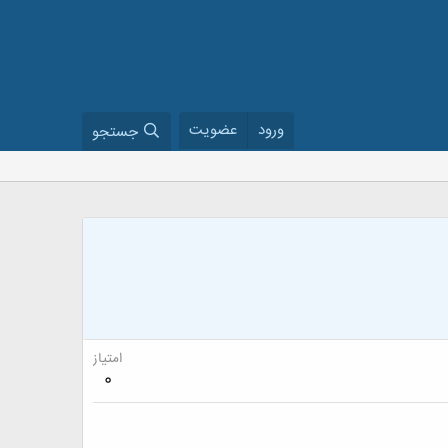
ورود
عضویت
جستجو
امتیاز
0