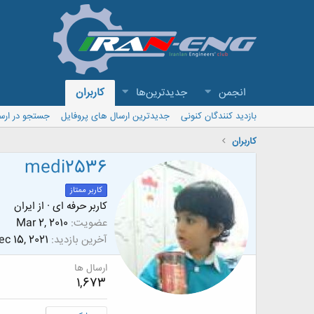
انجمن
جدیدترین‌ها
کاربران
بازدید کنندگان کنونی
جدیدترین ارسال های پروفایل
جستجو در ارس
کاربران
medi2536
کاربر ممتاز
کاربر حرفه ای
·
از
ايران
عضویت
Mar 2, 2010
آخرین بازدید
ec 15, 2021
ارسال ها
1,673