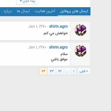
پیدا کردن
ارسال های پروفایل
آخرین فعالیت
ارسال ها
درباره
Jan 1, 1970
shirin.agro
خواهش مي كنم
Jan 1, 1970
shirin.agro
سلام
موفق باشي
قبلی
1
...
72
73
74