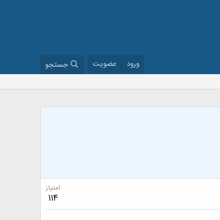
ورود
عضویت
جستجو
امتیاز
114