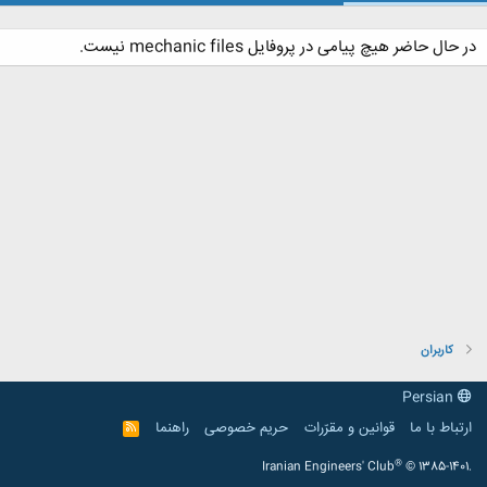
در حال حاضر هیچ پیامی در پروفایل mechanic files نیست.
کاربران
Persian
ارتباط با ما
قوانین و مقرّرات
حریم خصوصی
راهنما
R
S
S
®
Iranian Engineers' Club
© 1385-1401.