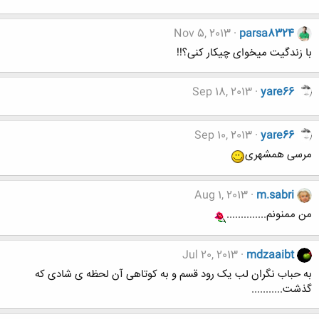
Nov 5, 2013
parsa8324
با زندگیت میخوای چیکار کنی؟!!
Sep 18, 2013
yare66
Sep 10, 2013
yare66
مرسی همشهری
Aug 1, 2013
m.sabri
من ممنونم..............
Jul 20, 2013
mdzaaibt
به حباب نگران لب یک رود قسم و به کوتاهی آن لحظه ی شادی که
گذشت...........