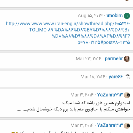
Aug 15, 2014
1mobin1
1
http://www.www.www.iran-eng.ir/showthread.php/605316-
TOLIMO-89-%DA%86%D8%B7%D9%88%D8%B1-
%D8%A8%D9%88%D8%AF%D8%9F?
p=7802135#post7802135
Mar 23, 2014
parmehr
Mar 18, 2014
yare66
Mar 3, 2014
YaZahra313
اميدوارم همين طور باشه که شما ميگيد
خواهش ميکنم با اجازتون منم بايد برم ديگه خوشحال شدم.........
Mar 3, 2014
YaZahra313