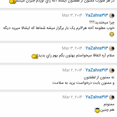
در هر صورت ممنون از لطفتون ايشالا اگه راي آوردم جبران ميکنم
Mar 3, 2014
YaZahra313
چرا ميخنديد؟؟؟
خوب معلومه آخه هر2ترم يک بار برگزار ميشه شماها که ايشالا ميريد ديگه
Mar 3, 2014
YaZahra313
سلام آره اتفاقا ميخواستم بهتون بگم بهم راي بديد
Mar 2, 2014
YaZahra313
نه ممنون از لطفتون
و ممنون بابت درخواست برید به سلامت
Mar 2, 2014
YaZahra313
ممنونم
هم چنین