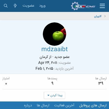
ورود
عضویت
کاربران
mdzaaibt
عضو جدید
·
از
کرمان
عضویت
Apr 24, 2011
آخرین بازدید
Feb 1, 2015
ارسال ها
پسندها
امتیاز
0
9
39
پیدا کردن
ارسال های پروفایل
آخرین فعالیت
ارسال ها
درباره