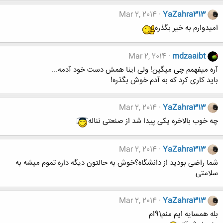
Mar 2, 2014
YaZahra313
امیدوارم به خیر بگذره
Mar 2, 2014
mdzaaibt
آره میفهمم چی میگین! ولی اینا همش دست خود آدمه...
باید کاری کرد که به آدم خوش بگذره!
Mar 2, 2014
YaZahra313
چه خوب بالاخره یکی پیدا شد از صنعتی نناله
Mar 2, 2014
YaZahra313
شما راضی بودید از دانشگاه؟خوش به حالتون دیگه داره تموم میشه به
سلامتی
Mar 2, 2014
YaZahra313
بله همسایه ایم منم91ام