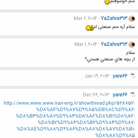
منم خوشوقتم
Mar 2, 2014
YaZahra313
سلام آره منم صنعتی ام
Mar 1, 2014
YaZahra313
سلام
از بچه هاي صنعتي هستي؟
Jan 19, 2014
yare66
Dec 26, 2013
yare66
http://www.www.www.iran-eng.ir/showthread.php/528852-
%D8%AF%D9%87%D9%85%DB%8C%D9%86-
%D8%B3%D8%A7%D9%84%DA%AF%D8%B1%D8%AF-
%D8%B2%D9%84%D8%B2%D9%84%D9%87-
%D8%AE%D9%88%D9%86%D8%A8%D8%A7%D8%B1-
%D8%A8%D9%85