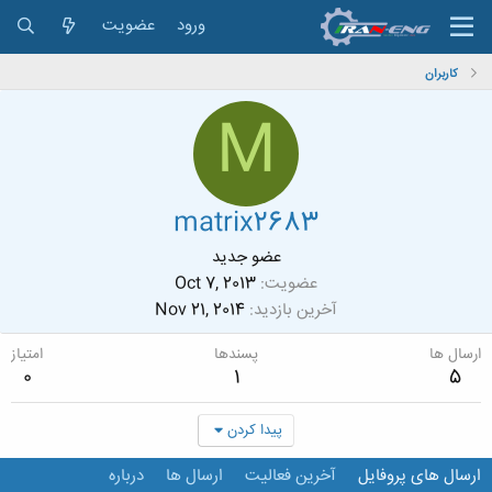
ورود
عضویت
کاربران
M
matrix2683
عضو جدید
عضویت
Oct 7, 2013
آخرین بازدید
Nov 21, 2014
ارسال ها
پسندها
امتیاز
0
1
5
پیدا کردن
ارسال های پروفایل
آخرین فعالیت
ارسال ها
درباره