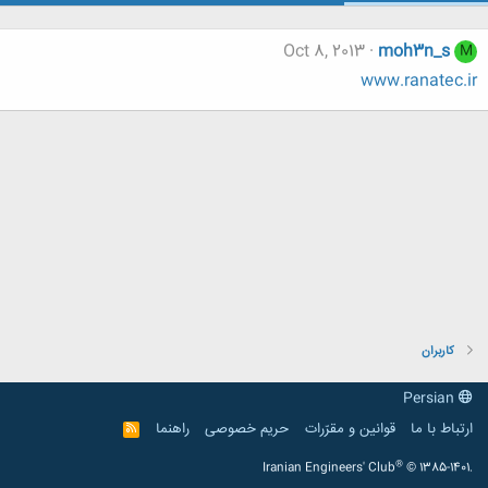
Oct 8, 2013
moh3n_s
M
www.ranatec.ir
کاربران
Persian
ارتباط با ما
قوانین و مقرّرات
حریم خصوصی
راهنما
R
S
S
®
Iranian Engineers' Club
© 1385-1401.