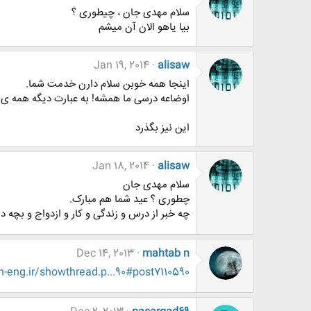
سلام مهدی جان ، چیطوری ؟
بیا یاهو الان آن میشم
Jan 19, 2014
alisaw
اینجا همه خوبن سلام دارن خدمت شما.
اوضاعه درسی ما همشه! به عبارت دیگه همه ی 
این نیز بگذرد
Jan 18, 2014
alisaw
سلام مهدی جان
چطوری ؟ عید شما هم مبارک.
چه خبر از درس و زندگی و کار و ازدواج و بچه د
Dec 14, 2013
mahtab n
eng.ir/showthread.p...90#post7110590