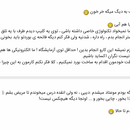
گ به دیگ میگه خر خون
ا هم آبی
وما نمیخواد تکنولوژی خاصی داشته باشی ، توی یه کلیپ دیدم طرف با یه تلق
م نمیشه این کارو انجام بدین ! حداقل توی آزمایشگاه ! ما الکترونیکی ها ه
 نیست نگران اکساید باشیم.
 خودمون اقدام به ساخت بورد نمیکنیم ، کلا فکر نکنم کارمون به این چیزا ب
ه بودم موعتاد میشدم :دییی ، نه ولی انقده درس میخوندم تا مریض بشم :|
ذا بخور ، چایی بخور و ... اونجا دیگه هیچکس نیست!
 تا حالا