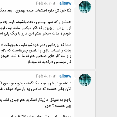
Feb 5, 2014
alisaw
نگا خودش داره اطلاعات میده بهمون ، بعد دی
همشون که سبز نیستن ، بعضیاشونم قرمز بعضی
اون روش از چیزی که فکر میکنی ساده تره ، لز
خودم 1 مدت میخواستم این کارو با رنگ پلی استر انجام بدم ، راه داره ، شدنیه ولی فکر کنم دیگه فاتحه ی بوردتو باید بخونی
شما که بورداتون عمر خودشو داره ، هیچوقت لاز
ربات و اسباب بازی و اینطور چیزهاست که لازم
و واسه کار های صنعتی هم نه ما نه شما هیچوقت
کار مهندس طراحیه نه مونتاژ.
Feb 5, 2014
alisaw
دانشجو در شهر غریب ؟ نگفته بودی خو ، من اگ
الان یکی هست که ساعتی یه بار میاد میگه ، غ
راجع به سیکل ماژیکار اسکریم هم چیزی نشدیدم
چی هست ؟ :دی
ب نظر از این روش های چاپ PCB میاد