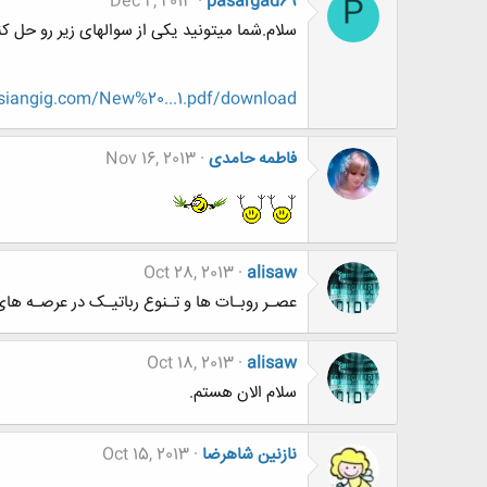
Dec 2, 2013
pasargad69
P
سلام.شما میتونید یکی از سوالهای زیر رو حل 
rsiangig.com/New%20...1.pdf/download
فاطمه حامدی
Nov 16, 2013
Oct 28, 2013
alisaw
عصـر روبـات ها و تـنوع رباتیـک در عرصـه های
Oct 18, 2013
alisaw
سلام الان هستم.
نازنین شاهرضا
Oct 15, 2013