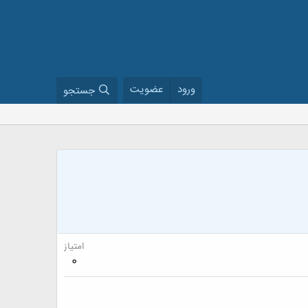
ورود
عضویت
جستجو
امتیاز
0