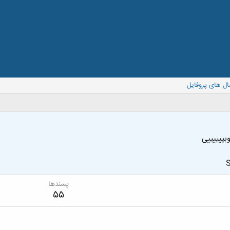
ال های پروفایل
بییییییی
S
پسندها
55