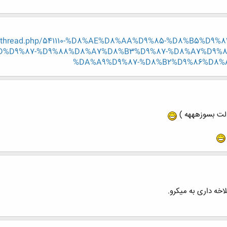
/showthread.php/541110-%D8%AE%D8%AA%D9%85-%D8%B5%D
%D9%87-%D9%88%D8%A7%D8%B3%D9%87-%D8%A7%D9%
%DA%A9%D9%87-%D8%B2%D9%86%D8%
 دلت بسوزهههه )
لاخه داری به میکرو.