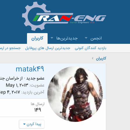
انجمن
جدیدترین‌ها
کاربران
بازدید کنندگان کنونی
جدیدترین ارسال های پروفایل
جستجو در ارس
کاربران
matak49
عضو جدید
·
از
خراسان جنو
عضویت
May 1, 2013
آخرین بازدید
ep 4, 2017
ارسال ها
149
پیدا کردن