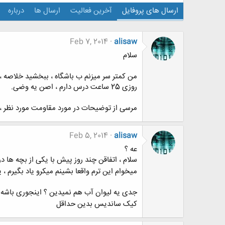
ارسال های پروفایل
آخرین فعالیت
ارسال ها
درباره
Feb 7, 2014
alisaw
سلام
من کمتر سر میزنم ب باشگاه ، ببخشید خلاصه ، 
روزی 25 ساعت درس دارم ، اصن یه وضی.
مرسی از توضیحات در مورد مقاومت مورد نظر ، 
Feb 5, 2014
alisaw
عه ؟
سلام ، اتفاقن چند روز پیش با یکی از بچه ها 
میخوام این ترم واقعا بشینم میکرو یاد بگیرم ، یه
جدی یه لیوان آب هم نمیدین ؟ اینجوری باشه 
کیک ساندیس بدین حداقل