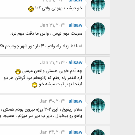
Feb 1, 2014
alisaw
خو دیشب یهویی رفتی که!
Jan 31, 2014
alisaw
سرعت مهم نیس ، واس ما دقت مهم تره.
نه فقط زیاد راه رفتم ، 3 بار دور شهر چرخیدم فکر کنم
Jan 31, 2014
alisaw
چه آدم خوبی هستی واقعن مرسی
آره انقدر راه رفتم که زانوهام درد گرفتن هر دو.
اینجا بهتر ثبت میشه خو
Jan 30, 2014
alisaw
سلام ریفیخ ، این 2-3 روزه بیرون بودم همش ، ببخشید خلاصه.
یاهو رو بیخیال ، دیر ب دیر سر میزنم ، همیجا 
Jan 24, 2014
alisaw