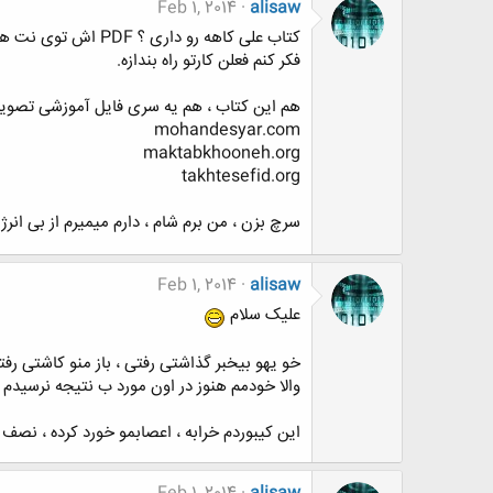
Feb 1, 2014
alisaw
کتاب علی کاهه رو داری ؟ PDF اش توی نت هست ، یه سرچ بزن دانلود کن.
فکر کنم فعلن کارتو راه بندازه.
هم این کتاب ، هم یه سری فایل آموزشی تصویر
mohandesyar.com
maktabkhooneh.org
takhtesefid.org
سرچ بزن ، من برم شام ، دارم میمیرم از بی انر
Feb 1, 2014
alisaw
علیک سلام
خو یهو بیخبر گذاشتی رفتی ، باز منو کاشتی رفتی
والا خودمم هنوز در اون مورد ب نتیجه نرسیدم ، 
این کیبوردم خرابه ، اعصابمو خورد کرده ، نصف