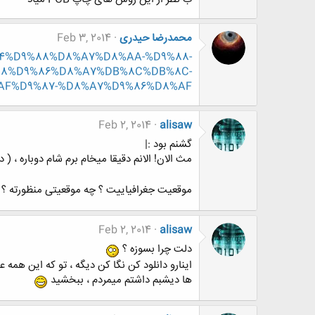
محمدرضا حیدری
Feb 3, 2014
9%84%D9%88%D8%A7%D8%AA-%D9%88-
88%D9%86%D8%A7%DB%8C%DB%8C-
AF%D9%87-%D8%A7%D9%86%D8%AF
Feb 2, 2014
alisaw
گشنم بود :|
مث الان! الانم دقیقا میخام برم شام دوباره ، (
موقعیت جغرافیاییت ؟ چه موقعیتی منظورته ؟
Feb 2, 2014
alisaw
دلت چرا بسوزه ؟
اینارو دانلود کن نگا کن دیگه ، تو که این همه ع
ها دیشبم داشتم میمردم ، ببخشید