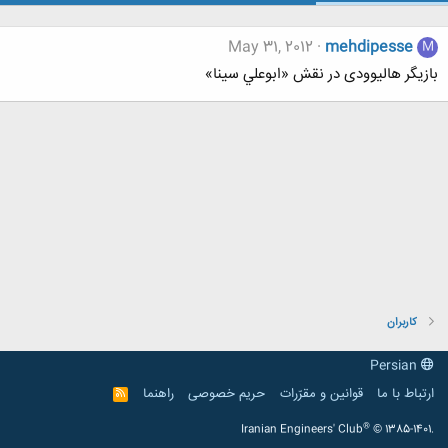
May 31, 2012
mehdipesse
M
بازیگر هالیوودی در نقش «ابوعلي سينا»
کاربران
Persian
ارتباط با ما
قوانین و مقرّرات
حریم خصوصی
راهنما
R
S
S
®
Iranian Engineers' Club
© 1385-1401.