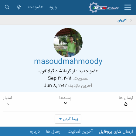
ورود
عضویت
کاربران
masoudmahmoody
عضو جدید
·
از
کرمانشاه-گیلانغرب
عضویت
Sep 12, 2011
آخرین بازدید
Jun 8, 2012
ارسال ها
پسندها
امتیاز
0
2
5
پیدا کردن
ارسال های پروفایل
آخرین فعالیت
ارسال ها
درباره