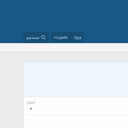
ورود
عضویت
جستجو
امتیاز
0