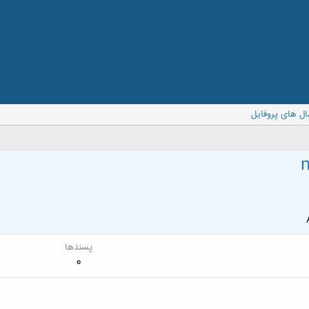
ال های پروفایل
پسندها
0