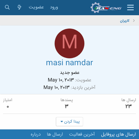
ورود
عضویت
کاربران
M
masi namdar
عضو جدید
عضویت
May 10, 2013
آخرین بازدید
May 10, 2013
ارسال ها
پسندها
امتیاز
0
3
23
پیدا کردن
ارسال های پروفایل
آخرین فعالیت
ارسال ها
درباره